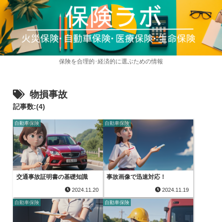
保険を合理的･経済的に選ぶための情報
物損事故
記事数:(4)
自動車保険
自動車保険
交通事故証明書の基礎知識
事故画像で迅速対応！
2024.11.20
2024.11.19
自動車保険
自動車保険