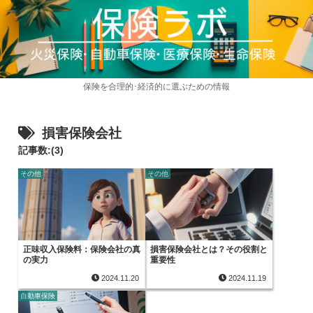
保険を合理的･経済的に選ぶための情報
損害保険会社
記事数:(3)
その他
その他
正味収入保険料：保険会社の真
損害保険会社とは？その役割と
の実力
重要性
2024.11.20
2024.11.19
自動車保険