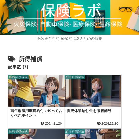
保険を合理的･経済的に選ぶための情報
所得補償
記事数:(7)
所得補償保険
所得補償保険
高年齢雇用継続給付：知ってお
育児休業給付金を徹底解説
くべきポイント
2024.11.20
2024.11.20
所得補償保険
所得補償保険