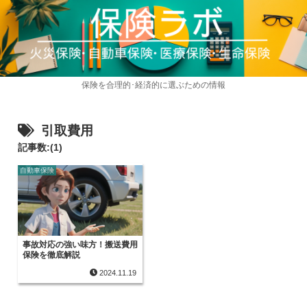
保険を合理的･経済的に選ぶための情報
引取費用
記事数:(1)
自動車保険
事故対応の強い味方！搬送費用
保険を徹底解説
2024.11.19