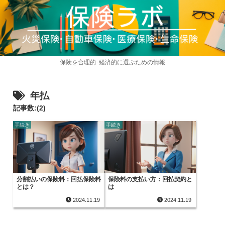
保険を合理的･経済的に選ぶための情報
年払
記事数:(2)
手続き
手続き
分割払いの保険料：回払保険料
保険料の支払い方：回払契約と
とは？
は
2024.11.19
2024.11.19