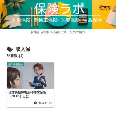
保険を合理的･経済的に選ぶための情報
収入減
記事数:(1)
所得補償保険
団体長期障害所得補償保険
（GLTD）とは
2024.11.19