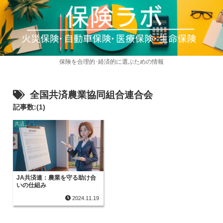
保険を合理的･経済的に選ぶための情報
全国共済農業協同組合連合会
記事数:(1)
共済
JA共済連：農業を守る助け合
いの仕組み
2024.11.19