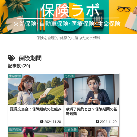
保険を合理的･経済的に選ぶための情報
保険期間
記事数:(20)
生命保険
その他
延長充当金：保障継続の仕組み
歳満了契約とは？保険期間の基
礎知識
2024.11.20
2024.11.20
傷害保険
生命保険