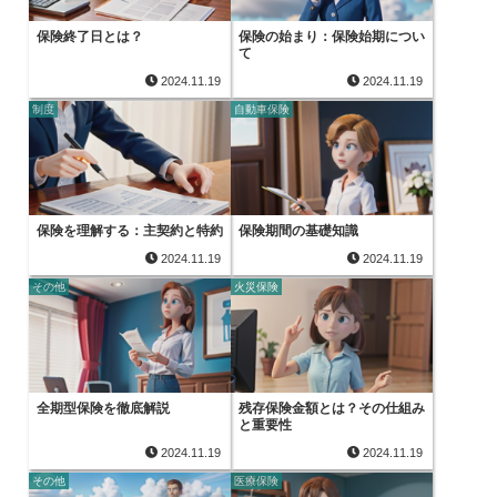
保険終了日とは？
保険の始まり：保険始期につい
て
2024.11.19
2024.11.19
制度
自動車保険
保険を理解する：主契約と特約
保険期間の基礎知識
2024.11.19
2024.11.19
その他
火災保険
全期型保険を徹底解説
残存保険金額とは？その仕組み
と重要性
2024.11.19
2024.11.19
その他
医療保険