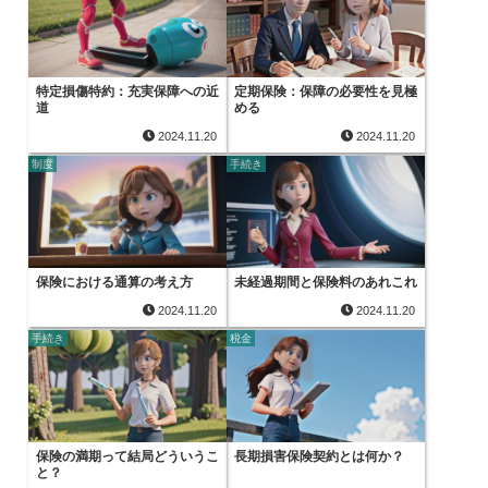
特定損傷特約：充実保障への近
定期保険：保障の必要性を見極
道
める
2024.11.20
2024.11.20
制度
手続き
保険における通算の考え方
未経過期間と保険料のあれこれ
2024.11.20
2024.11.20
手続き
税金
保険の満期って結局どういうこ
長期損害保険契約とは何か？
と？