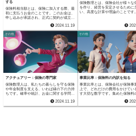
する
保険数理とは、保険会社が様々な
費用を賄うことができ、生活の再建をスム
は、保険会社の収益と加入者の皆
を作り、経営を安定させるために
ーズに進めることができます。保険料の支
保険料相当額とは、保険に加入する際、最
の釣り合いを保つために、慎重に
い、高度な計算や理論のことです
払方法は様々です。毎月支払う方法や、一
初に支払うお金のことです。このお金は、
ればなりません。もし事業費率が
家の土台のように、保険事業全体
年分をまとめて支払う方法など、保険の種
申し込みが承諾され、正式に契約が成立し
と、加入者の皆様の保険料負担が
重要な役割を担っています。具体
類や契約内容によって選ぶことができま
た時点で、最初の保険料として扱われま
ってしまいます。逆に、低すぎる
2024.11.19
202
保険料はいくらに設定すれば良い
す。また、保険料の額も、保障内容や契約
す。つまり、保険の保障がスタートするた
社の経営が安定しなくなり、最悪
の支払いに備えてどのくらいのお
者の年齢、健康状態などによって異なりま
めに必要な、最初の支払いです。例を挙げ
は保険金をお支払いできなくなる
その他
その他
しておくべきか（責任準備金）、
す。自分に合った保険を選ぶためには、保
て説明しましょう。毎月保険料を支払う契
出てきます。適切な事業費率の設
分配できるお金はどのくらいある
障内容だけでなく、保険料の額や支払方法
約の場合、最初に支払うお金が保険料相当
険制度が健全に運営される上で欠
約者配当）などを計算するための
についてもよく検討することが大切です。
額となります。契約が成立すれば、このお
要素と言えるでしょう。保険会社
な方法が含まれます。生命保険の
例えば、若い世代であれば、保障額は少な
金は最初の月の保険料として充当され、そ
の事業実績や将来の予測に基づい
の生死に関わるものや、自動車保
くても保険料が安い保険を選ぶ、あるいは
の後は毎月決められた日に保険料を支払っ
な経費を算出し、予定事業費率を
保険といった、損害を保障するも
高齢者であれば、保障額が高くても保険料
ていくことになります。一方で、一度にま
す。そして、この事業費率は、金
様々な種類の保険商品に対して、
が高い保険を選ぶなど、それぞれの状況に
とめて保険料を支払う契約もあります。こ
可を受けて初めて適用されること
は活用されます。将来、事故や病
応じて最適な保険を選ぶ必要があります。
の契約形態を一括払い、あるいは一時払い
す。このように、保険料には保険
た不確かな出来事が起きた際に、
保険料についてより詳しく知りたい場合
と言います。一時払い契約の場合には、最
なく事業運営のための経費が含ま
保障をお支払いできるよう、保険
は、保険会社の窓口やウェブサイトで相談
初に支払うお金がそのまま一時払保険料と
り、その割合は厳格な管理の下で
アクチュアリー：保険の専門家
事業比率：保険料の内訳を知る
って将来のリスクを予測し、適正
したり、パンフレットを取り寄せたりする
なります。つまり、一時払い契約では「保
ているのです。
保険数理人は、私たちの暮らしを守る保険
事業比率とは、保険会社が保険事
を計算します。これは、保険会社
など、様々な方法で情報を集めることがで
険料相当額」という言い方はせず、「一時
や年金制度を支える、いわば縁の下の力持
上で、どれだけの費用をかけてい
経営を続けるためにも、契約者の
きます。また、ファイナンシャルプランナ
払保険料」と呼びます。保険料相当額、あ
ちです。確率や統計、お金に関する学問と
す大切な数字です。集めた保険料
心して保障を受けていただくため
ーなどの専門家に相談することで、自分に
るいは一時払保険料の金額は、契約の種類
いった高度な計算手法を用いて、将来起こ
費用として使われた割合を示して
ても大切なことです。複雑な計算
合った保険選びのアドバイスを受けること
や保険会社によって異なります。例えば、
2024.11.19
202
りうるリスクを見積もり、それに備える仕
険会社の経営の効率性を測る物差
析を用いることで、保険会社の財
も可能です。保険は、私たちの生活を守る
同じ保障内容でも、保険会社によって保険
組みを設計・運営・管理するのが彼らの仕
と言えます。この比率が高いとい
性を保ち、契約者への適切な保障
上で重要な役割を果たします。保険料の仕
料の設定が異なる場合があり、当然、保険
事です。具体的には、将来の出来事、例え
は、集めた保険料のうち多くの部
実現しています。また、新しい保
組みを理解し、自分に合った保険を選ぶこ
料相当額も違ってきます。また、同じ保険
ば病気や事故といった不測の事態が起こる
の運営費用に使われていることを
開発したり、事業運営上の様々な
とで、安心して暮らせる社会を実現しまし
会社でも、保障内容が充実している保険ほ
確率を予測し、それに応じた保険料や積み
す。例えば、広告費や事務手続き
管理したりといった場面でも、保
ょう。
ど、保険料が高くなる傾向があります。そ
立て金の額を計算します。複雑な計算を駆
人件費、会社の建物の維持費など
役に立っています。このように、
のため、契約前にそれぞれの保険商品をよ
使し、一人ひとりに合った適切な保障の提
費用が含まれます。これらの費用
は保険業界全体の発展を支える、
く比較検討し、保険料相当額がいくらにな
供を実現しています。また、保険商品の開
れば、契約者が支払った保険料の
ならない要素となっています。保