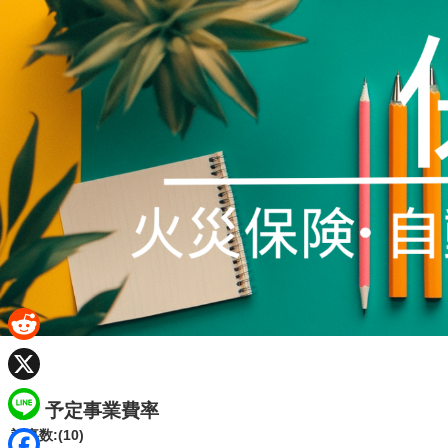
R
e
X
予定事業費率
d
L
記事数:(10)