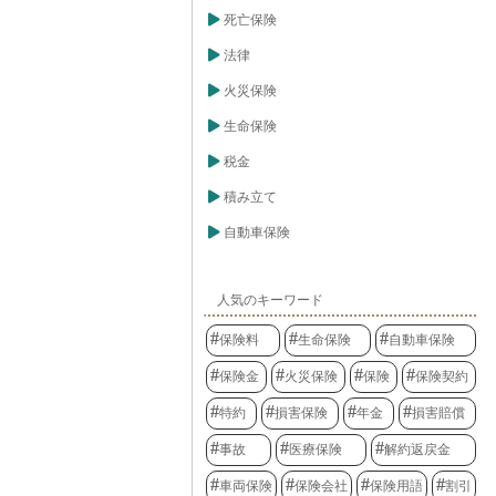
に、危険差益
死亡保険
を続け、契約者
いく上で、重要
法律
。
火災保険
生命保険
税金
積み立て
自動車保険
人気のキーワード
保険料
生命保険
自動車保険
保険金
火災保険
保険
保険契約
特約
損害保険
年金
損害賠償
事故
医療保険
解約返戻金
車両保険
保険会社
保険用語
割引