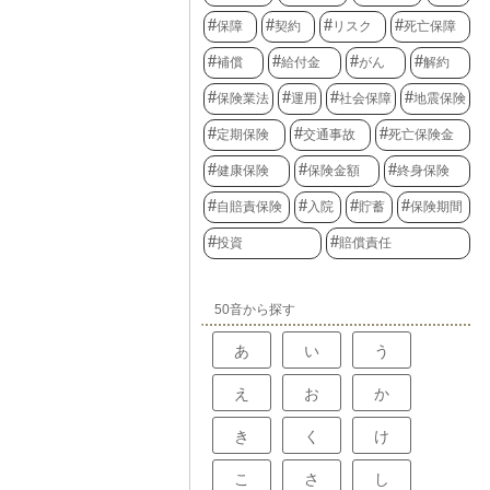
保障
契約
リスク
死亡保障
補償
給付金
がん
解約
保険業法
運用
社会保障
地震保険
定期保険
交通事故
死亡保険金
健康保険
保険金額
終身保険
自賠責保険
入院
貯蓄
保険期間
投資
賠償責任
50音から探す
あ
い
う
え
お
か
き
く
け
こ
さ
し