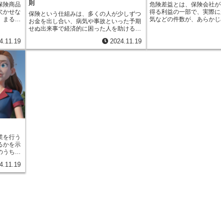
則
保険商品
危険差益とは、保険会社が
保険料が確定し、その後は一定額の保険料
得られた利益が予測よりも
様の負担
欠かせな
得る利益の一部で、実際に
を支払う保険です。無配当保険には配当金
業にかかった費用が予測よ
保険という仕組みは、多くの人が少しずつ
決めなけ
。まるで
気などの件数が、あらかじ
がないため、有配当保険に比べて保険料が
りする場合です。このよう
お金を出し合い、病気や事故といった予期
高すぎる
を支える
件数よりも少なかった時に
割安に設定されていることが多いです。保
実績の差額が生じ、これが
せぬ出来事で経済的に困った人を助けるた
大きくな
的には、
す。保険会社は、たくさん
険料が一定なので、将来の保険料負担を予
ます。剰余金は、いわば保
めの助け合いの制度です。この制度を支え
と保険会
4.11.19
2024.11.19
か、将来
めた保険料を元に、将来起
測しやすく、家計管理がしやすいというメ
一部であり、会社の経営状
る重要な考え方の一つに「収支相等の原
の場合に
金を準備
故や病気などによる損害に
リットがあります。有配当保険と無配当保
ために重要な役割を果たし
則」があります。これは、集めたお金と支
可能性も
契約者へ
この備えとして積み立てて
険は、それぞれメリット・デメリットがあ
は、将来の保険金支払いに
払うお金のバランスを保つという、保険会
定は、保
のか（契
去の統計データや様々な要
ります。有配当保険は、配当金によって保
えとして積み立てられます
社にとって非常に大切な考え方です。具体
かせない
、数学的
将来発生するであろう損害
険料負担を軽減できる可能性があります
の一部は、契約者への配当
的には、保険会社は加入者から集めた保険
は、過去
ように人
て計算されます。例えば、
が、配当金は保証されておらず、変動する
使われることもあります。
料と、その保険料を運用して得た利益を収
て、必要
険や火災
えてみましょう。保険会社
可能性があります。無配当保険は、保険料
は、この剰余金を契約者に
入として得ています。一方で、支出として
決定しま
のなど、
発生率や気象データ、道路
が一定で将来の負担を予測しやすいです
返しすることが一般的です
は、病気や事故などで保険金を受け取る権
融庁の認
保険数理
し、1年間に100件の事故
が、配当金による還元はありません。どち
険会社では、剰余金を会社
利が発生した人に支払う保険金、そして保
になりま
気といっ
想したとします。そして、
らの保険が適しているかは、契約者の考え
し、災害などによる大きな
険会社の運営に必要な経費があります。収
金だけで
きちんと
故に対応できるだけの金額
方や経済状況、保険に求めるものによって
場合に備えることが多いで
支相等の原則とは、これらの収入と支出の
れてお
数理を使
集めた保険料から積み立て
異なります。例えば、将来の収入に余裕が
に、剰余金の発生は、保険
合計が等しくなるように保険料を設定する
決められ
な保険料
れは、万が一事故が起きた
あり、多少のリスクを許容できるのであれ
効率的に経営を行い、リス
ことを意味します。例えるなら、町内会で
業を行う
が健全な
きちんと保険金を支払うた
ば、有配当保険を選択肢に入れても良いで
しているかを示す一つの指
災害に備えて積み立てを行うようなもので
るかを示
方々に安
し、幸運にも予想していた
しょう。逆に、安定した家計管理を重視
そのため、どの保険会社を
す。各家庭から集めたお金と、その運用益
のうち、
にも、と
生件数が少なかったとしま
し、確実に保険金を受け取りたいのであれ
上で、剰余金の発生状況は
が収入です。災害が起きた家庭への支援金
おり、保
や統計分
際に起きた事故が80件だ
ば、無配当保険が適しているかもしれませ
るでしょう。
や、積み立ての運営費用が支出にあたりま
4.11.19
しの一つ
務の健全
20件分に見込んでいた金
ん。保険を選ぶ際には、それぞれの特性を
す。もし、積み立て金が少なすぎれば、い
うこと
の提供を
ります。この余った金額が
理解した上で、専門家に相談しながら慎重
ざ災害が起きた時に十分な支援ができませ
分が会社
険商品を
ばれるものです。危険差益
に検討することが重要です。
ん。逆に、積み立て金が多すぎれば、各家
意味しま
リスクを
とって重要な収入源の一つ
庭の負担が大きくなってしまいます。です
にかかる
険数理は
す。この利益は、新しい保
から、将来発生するであろう支出を予測
、様々な
保険数理
サービス向上、保険料の安
し、必要な収入を確保するために、適切な
が大きけ
なくては
てられます。また、予期せ
金額を各家庭から集める必要があります。
うち、実
険会社
が発生した場合に備えるた