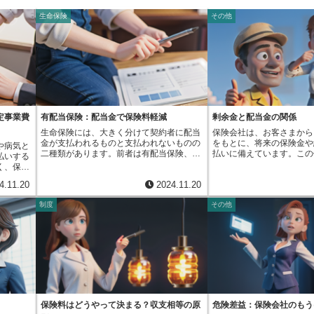
生命保険
その他
定事業費
有配当保険：配当金で保険料軽減
剰余金と配当金の関係
生命保険には、大きく分けて契約者に配当
保険会社は、お客さまから
金が支払われるものと支払われないものの
をもとに、将来の保険金や
や病気と
二種類があります。前者は有配当保険、後
払いに備えています。この
払いする
者は無配当保険と呼ばれています。これら
る際には、将来の不確かな
く、保険
の違いをよく理解し、自分に合った保険を
る必要があります。例えば
要な経費
4.11.20
2024.11.20
選ぶことが大切です。有配当保険とは、保
人が亡くなるか（死亡率）
合を示す
険会社の収益状況に応じて契約者に配当金
どれだけ増やすことができ
険会社
制度
その他
が支払われる保険です。保険会社は、集め
り）、事業を運営するのに
ていただ
た保険料を運用し、その運用益の一部を配
がかかるか（事業費）など
ます。例
当金として還元します。配当金の額は、加
予測は、将来何が起こるか
る募集活
入している保険の種類や保険会社の業績に
ないため、少し慎重に見積
契約の管
よって変動し、必ず支払われるとは限りま
ます。つまり、死亡率は実
払いする
せん。また、配当金には、将来の保険料の
に、運用利回りは実際より
の業務に
支払いに充当する方法と、現金で受け取る
費は実際よりも高めに設定
広告宣伝
方法があります。保険料の支払いに充当す
のです。もし、こうした慎
様々な経
れば、実質的な保険料負担を軽減できま
実際の方が良い結果になっ
、これら
す。現金で受け取れば、自由に使うことが
るでしょうか。例えば、実
させるか
保険料はどうやって決まる？収支相等の原
危険差益：保険会社のもう
できます。一方、無配当保険は、契約時に
人の数が予測よりも少なか
この割合