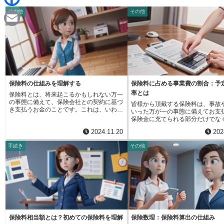
d
i
その他
その他
F
i
n
a
t
E
e
c
m
e
a
b
i
保険料の仕組みを理解する
保険料に占める事業費の割合：予
o
率とは
保険料とは、将来起こるかもしれない万一
l
の事態に備えて、保険会社との契約に基づ
皆様から頂戴する保険料は、事故
o
き支払うお金のことです。これは、いわば
いった万が一の事態に備えてお支
将来の安心を買うための費用と言えるでし
保険金に充てられる部分だけでな
ょう。例えば、病気やケガ、事故、火災な
k
会社が事業を運営していく上で必
2024.11.20
202
ど、予期せぬ出来事が起きた際に、経済的
も含まれています。この経費の割
な負担を軽くしてくれるのが保険金や給付
ものが「予定事業費率」です。保
手続き
その他
金ですが、これらを受け取る権利を得るた
は、皆様に安心して保険に加入し
めに、私たちは保険料を支払います。保険
けるよう、様々な業務を行ってい
料は、私たちの生活に起こりうる様々なリ
えば、新しい保険契約をお勧めす
スクを軽減し、経済的な安定をもたらす重
動や、既にご加入いただいている
要な役割を担っています。例えば、病気や
理、そして保険金や給付金をお支
ケガで働けなくなった場合、医療費や生活
ための請求処理などです。これら
費の負担は大きなものとなります。このよ
は、社員の人件費や事務用品費、
うな時に、保険金を受け取ることができれ
費、システムの維持管理費など、
ば、経済的な不安を和らげ、治療に専念す
費がかかります。予定事業費率は
ることができます。また、火災で家が焼失
の経費を保険料にどのように反映
保険料相当額とは？初めての保険料を理解
保険数理：保険料算出の仕組み
した場合でも、保険金があれば、家の再建
を決める重要な要素となります。