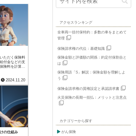
アクセスランキング
全車両一括付保特約：多数の車をまとめて
管理
保険請求権の代位：基礎知識
いただく保険料
保険金額と評価額の関係：約定付保割合と
給付金などの支
は
保険料を計算す
出来事を予測す
保険用語「S」解説：保険金額を理解しよ
、どれくらいの
う
2024.11.20
、集めたお金を
るか（運用利回
保険金請求権の質権設定と承認請求書
どれくらい費用
です。これらの
火災保険の長期一括払：メリットと注意点
確実にはわから
もる必要があり
際よりも高め
も低めに、事業
することが多い
カテゴリーから探す
重な予測よりも
た場合はどうな
際に亡くなった
がん保険
けの仕組み
ったり、運用で