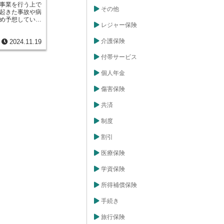
事業を行う上で
多かったり、事
その他
起きた事故や病
りも少なかった
め予想していた
な場合、予測と
レジャー保険
発生するもので
剰余金と呼ばれ
の契約者から集
険会社の利益の
介護保険
2024.11.19
こるであろう事
態を良好に保つ
備えています。
ます。剰余金
いるお金は、過
付帯サービス
備えるための備
因を考慮して、
。また、剰余金
の金額を予測し
金の原資として
個人年金
自動車保険を考
生命保険会社で
は、過去の事故
配当金としてお
傷害保険
状況などを分析
。一方、損害保
が発生すると予
の内部に留保
共済
この100件の事
損害が発生した
を、契約者から
す。このよう
制度
ておきます。こ
会社がどれだけ
際に、契約者に
クを適切に管理
割引
めです。しか
標となります。
よりも事故の発
選ぶかを考える
医療保険
す。例えば、実
重要な要素とな
った場合、残りの
学資保険
額が余ることにな
、危険差益と呼
は、保険会社に
所得補償保険
となっていま
険商品の開発や
手続き
定化などに役立
ぬ大規模な災害
旅行保険
めの資金として