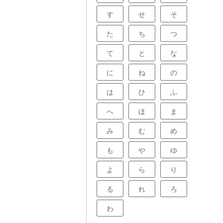
す
せ
そ
た
ち
つ
て
と
な
に
ね
の
は
ひ
ふ
へ
ほ
ま
み
む
め
も
や
ゆ
よ
ら
り
る
れ
ろ
わ