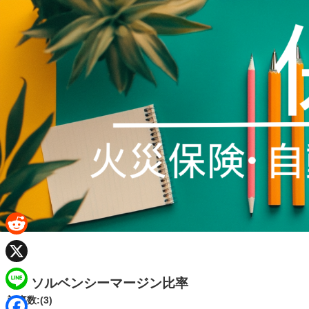
R
e
X
ソルベンシーマージン比率
d
L
記事数:(3)