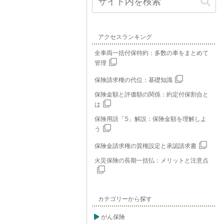
アクセスランキング
全車両一括付保特約：多数の車をまとめて
管理
保険請求権の代位：基礎知識
保険金額と評価額の関係：約定付保割合と
は
保険用語「S」解説：保険金額を理解しよ
う
保険金請求権の質権設定と承認請求書
火災保険の長期一括払：メリットと注意点
カテゴリーから探す
がん保険