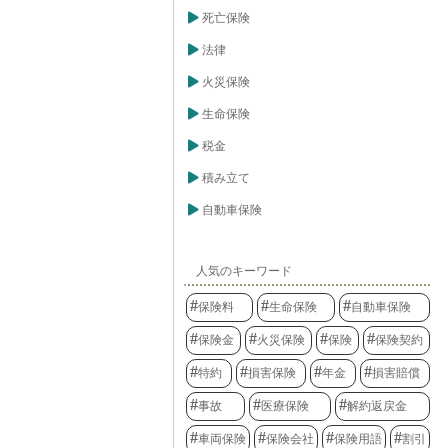
死亡保険
法律
火災保険
生命保険
税金
積み立て
自動車保険
人気のキーワード
保険料
生命保険
自動車保険
保険金
火災保険
保険
保険契約
特約
損害保険
年金
損害賠償
事故
医療保険
解約返戻金
車両保険
保険会社
保険用語
割引