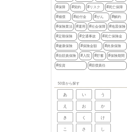
保障
契約
リスク
死亡保障
補償
給付金
がん
解約
保険業法
運用
社会保障
地震保険
定期保険
交通事故
死亡保険金
健康保険
保険金額
終身保険
自賠責保険
入院
貯蓄
保険期間
投資
賠償責任
50音から探す
あ
い
う
え
お
か
き
く
け
こ
さ
し