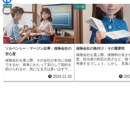
d
i
制度
その他
F
i
n
a
t
E
e
c
m
e
a
b
i
ソルベンシー・マージン比率：保険会社の
保険会社の格付け：その重要性
o
安心度
保険会社を選ぶ際、保険料の安さ
l
度、担当者の対応の良さなど、様
保険会社を選ぶ際、その会社が本当に信頼
o
考慮するでしょう。しかし、見落
できるか、将来にわたって安心して契約を
いけれど重要な要素があります。
続けられるか、気になる方は多いはずで
険会社の財務力です。保険とは、
k
す。そのような時に役立つのがソルベンシ
2024.11.19
202
るかもしれない事故や病気、死亡
ー・マージン比率です。これは、例えるな
不確かな出来事に対して、経済的
ら保険会社の体力、つまり支払余力を示す
するための仕組みです。そのため
重要な指標です。保険会社は、加入者から
社には、契約者がいざ困った時に
集めた保険料を運用しながら、将来の保険
た保険金を確実に支払えるだけの
金支払いに備えて責任準備金を積み立てて
られます。この支払能力、つまり
います。これはいわば約束のお金であり、
全性を評価する指標の一つが、保
将来必ず支払わなければならないもので
付けです。格付けは、専門機関が
す。しかし、地震や台風といった大きな自
の財務状況を詳しく調べ、その結
然災害、あるいは世界的な金融危機といっ
や数字で表したものです。いわば
た予測困難な出来事が起きた場合、責任準
社の通信簿と言えるでしょう。格
備金だけでは全ての保険金を支払いきれな
いほど、財務基盤がしっかりして
い可能性も出てきます。このような不測の
険金支払能力も高いと判断されま
事態に備えて、保険会社は責任準備金とは