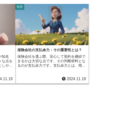
制度
保険会社の支払余力：その重要性とは？
や知名
保険会社を選ぶ際、安心して契約を継続で
々な点を
きるかは大切な点です。その判断材料とな
としやす
るのが支払余力です。支払余力とは、簡単
それは保
に言うと、保険会社がどれだけの支払い能
将来起こ
力を持っているかを示す指標です。保険会
4.11.19
2024.11.19
といった
社は日々様々なリスクに備えて事業を行っ
な備えを
ていますが、予測できる範囲のリスクだけ
、保険会
でなく、想定外の大きな出来事が起きた場
、約束し
合でも契約者にきちんと保険金を支払える
力が求め
だけの財務的な余裕を持っているかどうか
財務の健
が重要になります。例えば、大規模な自然
険財務格
災害や予期せぬ経済の変動などが起きた際
保険会社
に、保険金請求が急増する可能性がありま
果を記号
す。このような事態でも契約上の義務を果
、保険会
たせるだけの体力があるかどうかを判断す
付けが高
るために、支払余力は欠かせない要素とな
おり、保
ります。支払余力は、国際的には「ソルベ
す。逆に
ンシー・マージン」とも呼ばれ、世界共通