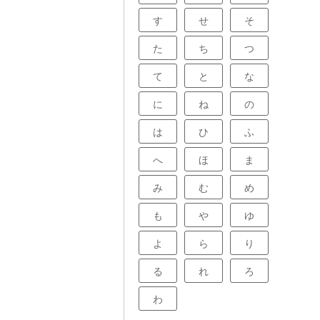
す
せ
そ
た
ち
つ
て
と
な
に
ね
の
は
ひ
ふ
へ
ほ
ま
み
む
め
も
や
ゆ
よ
ら
り
る
れ
ろ
わ