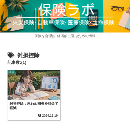
保険を合理的･経済的に選ぶための情報
雑損控除
記事数:(1)
税金
雑損控除：思わぬ損失を税金で
軽減
2024.11.19