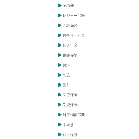
速な手続きが必
その他
れた保険引受証
引受証には、保
レジャー保険
といった基本的
。また、どのよ
介護保険
れるのかといっ
が書かれた保険
付帯サービス
ます。ただし、
引受証には添付
す。これは、保
個人年金
比較的単純であ
する必要がない
傷害保険
めです。つま
保険証券を簡略
共済
う。必要な情報
ており、短期間
制度
言えます。正式
の間、あるいは
割引
を提供する、重
す。
医療保険
学資保険
所得補償保険
手続き
旅行保険