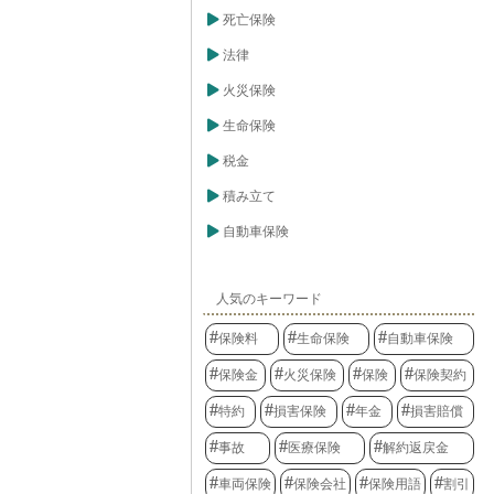
死亡保険
法律
火災保険
生命保険
税金
積み立て
自動車保険
人気のキーワード
保険料
生命保険
自動車保険
保険金
火災保険
保険
保険契約
特約
損害保険
年金
損害賠償
事故
医療保険
解約返戻金
車両保険
保険会社
保険用語
割引