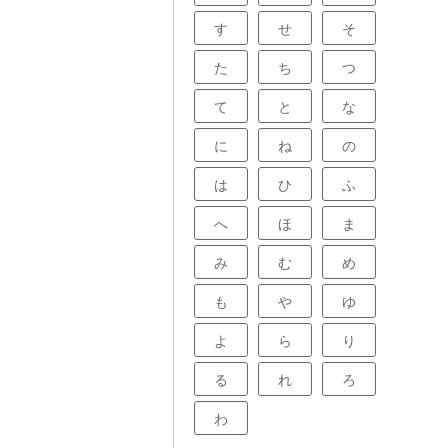
す
せ
そ
た
ち
つ
て
と
な
に
ね
の
は
ひ
ふ
へ
ほ
ま
み
む
め
も
や
ゆ
よ
ら
り
る
れ
ろ
わ