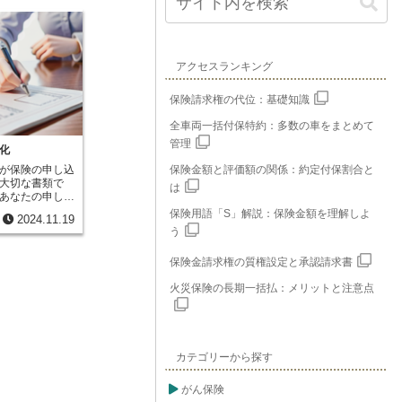
アクセスランキング
保険請求権の代位：基礎知識
全車両一括付保特約：多数の車をまとめて
管理
化
が保険の申し込
保険金額と評価額の関係：約定付保割合と
大切な書類で
は
あなたの申し込
を約束した証と
保険用語「S」解説：保険金額を理解しよ
2024.11.19
に加入すると保
う
類が交付されま
容を詳細に記し
保険金請求権の質権設定と承認請求書
、短い期間だけ
券を作るのに時
火災保険の長期一括払：メリットと注意点
ぎてしまうこと
荷物を運ぶ場
週間と短いこと
保険証券を作成
。このような場
カテゴリーから探す
発行されるのが
内の海上輸送や
は、この保険引
がん保険
。これらの分野