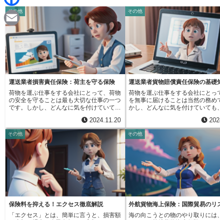
d
i
その他
その他
F
i
n
a
t
E
e
c
m
e
a
b
i
運送業者損害責任保険：荷主を守る保険
運送業者貨物賠償責任保険の基礎
o
荷物を運ぶ仕事をする会社にとって、荷物
荷物を運ぶ仕事をする会社にとっ
l
の安全を守ることは最も大切な仕事の一つ
を無事に届けることは当然の務め
o
です。しかし、どんなに気を付けていて
かし、どんなに気を付けていても
も、思いがけない事故や災害、あるいはち
よらない事故や災害、あるいは作
2024.11.20
202
ょっとした不注意で荷物が壊れたり、無く
ょっとした不注意で、荷物が壊れ
k
なったりする危険は常にあります。このよ
くなったりすることがあります。
その他
その他
うな出来事が起きた時、荷物の持ち主は大
な時、荷物を預けた人への責任を
きな損害を被ることになります。事業を続
めに、運送業者貨物賠償責任保険
けていく上で、大きな痛手となる可能性も
険があります。この保険は、荷物
少なくありません。このような荷物の持ち
社が、荷物を運んでいる最中に起
主が被る損害をカバーするのが、運送業者
を賠償しなければならない場合に
損害責任保険です。この保険は、運送業者
用を負担してくれるものです。例
が荷物を運ぶ仕事の中で、自分の責任で荷
ラックの事故で荷物が壊れてしま
物を壊したり、無くしたりした場合に、そ
庫で火災が起きて荷物が燃えてし
の損害を代わりに支払う仕組みになってい
あるいは従業員が荷物を落として
ます。例えば、トラックの事故で荷物が壊
まった、といった場合に、保険金
保険料を抑える！エクセス徹底解説
外航貨物海上保険：国際貿易のリ
れてしまった場合や、倉庫での保管中に火
ることができます。荷物の持ち主
「エクセス」とは、簡単に言うと、損害額
海の向こうとの物のやり取りには
災で荷物が燃えてしまった場合などが該当
金は、場合によっては非常に高額