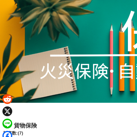
R
e
X
貨物保険
d
L
記事数:(7)