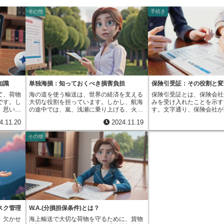
その他
手続き
知識
単独海損：知っておくべき損害負担
保険引受証：その役割と変
て、荷物
海の道を使う輸送は、世界の経済を支える
保険引受証とは、保険会社
です。し
大切な役割を担っています。しかし、航海
みを受け入れたことを示す
、思いも
の途中では、嵐、浅瀬に乗り上げる、火
す。文字通り、保険会社が
業中のち
事、船同士のぶつかりなど、思いもよらな
んだ保険を引き受けること
4.11.20
2024.11.19
たり、無
い出来事が起こる可能性があり、これらは
なるものです。通常、保険
そのよう
船や荷物に損害を与えることがあります。
険証券という正式な契約書
その他
果たすた
このような海の事故にまつわる損害の一つ
す。これは、保険契約の内
という保
に「単独海損」というものがあります。単
た大切なものです。しかし
を運ぶ会
独海損とは、特定の船や荷物だけに起こっ
保険をかける場合、保険証
きた損害
た損害のことです。例えば、嵐で荷物のい
間がかかり、保険期間が過
、その費
くつかが水に浸かったり、火事で船の一部
があります。例えば、船で
えば、ト
が燃えてしまったりした場合を考えてみま
合、運送期間は数日から数
った、倉
しょう。このような場合の損害は、船の持
が多く、その都度、正式な
まった、
ち主もしくは荷物の持ち主が一人で負担す
するのは手間がかかります
壊してし
ることになります。これは、事故が特定の
合に、保険証券の代わりに
を受け取
船や荷物だけに影響を与え、他の関係者に
保険引受証です。特に、国
スク管理
W.A.(分損担保条件)とは？
への賠償
は影響を与えないためです。具体例を挙げ
荷物の運送といった分野で
、欠かせ
海上輸送で大切な荷物を守るために、貨物
になる可
ると、航海の途中で突然の嵐に見舞われ、
受証がよく使われています