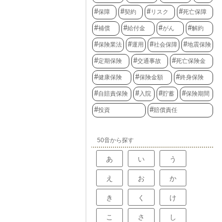
保障
契約
リスク
死亡保障
補償
給付金
がん
解約
保険業法
運用
社会保障
地震保険
定期保険
交通事故
死亡保険金
健康保険
保険金額
終身保険
自賠責保険
入院
貯蓄
保険期間
投資
賠償責任
50音から探す
あ
い
う
え
お
か
き
く
け
こ
さ
し