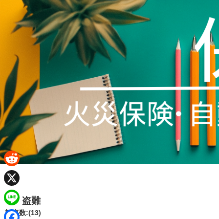
R
e
X
盗難
d
L
記事数:(13)