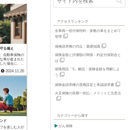
アクセスランキング
全車両一括付保特約：多数の車をまとめて
管理
保険請求権の代位：基礎知識
守る備え
、自動車保険の
保険金額と評価額の関係：約定付保割合と
な車が盗まれた
は
した場合に、再
るための対策費
保険用語「S」解説：保険金額を理解しよ
2024.11.20
す。この特約
う
ラスして付ける
どのような費用
保険金請求権の質権設定と承認請求書
と、盗難防止装
そしてもし車が
火災保険の長期一括払：メリットと注意点
どが挙げられま
クやタイヤロッ
から、イモビラ
ムといった高度な
ります。また、
カテゴリーから探す
られた際の交換
の特約に加入し
ンド
が盗まれたり、
がん保険
フを楽しむ人が
場合でも、金銭