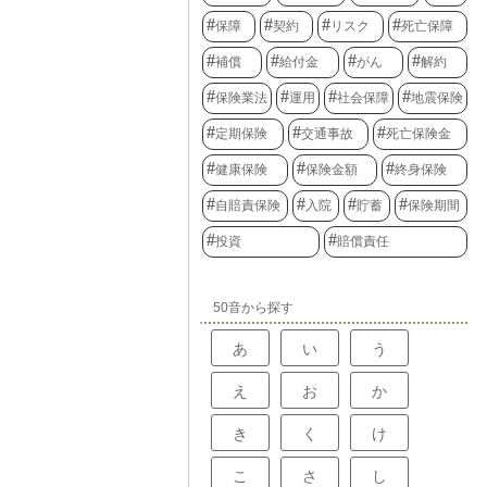
保障
契約
リスク
死亡保障
補償
給付金
がん
解約
保険業法
運用
社会保障
地震保険
定期保険
交通事故
死亡保険金
健康保険
保険金額
終身保険
自賠責保険
入院
貯蓄
保険期間
投資
賠償責任
50音から探す
あ
い
う
え
お
か
き
く
け
こ
さ
し