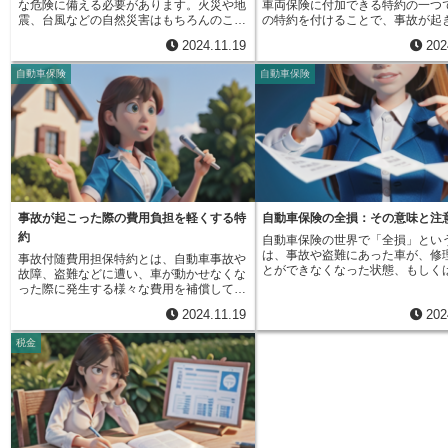
な危険に備える必要があります。火災や地
車両保険に付加できる特約の一つ
転に集中でき、万が一の事故の場合でも修
に巻き込まれた場合、捜索や救助
震、台風などの自然災害はもちろんのこ
の特約を付けることで、事故が起
理費用や賠償金の負担を軽減し、経済的な
費用がかかることがあります。こ
と、日常生活の中で思わぬ事故が起こる可
保険金が支払われる場合を限定し
不安を和らげることができます。自分自身
加入していれば、そのような費用
2024.11.19
202
能性も考えなければなりません。そういっ
保険料を安くすることができます
の過失による事故だけでなく、予期せぬ出
る必要がなく、安心して救助を待
た様々なリスクから家を守り、安心して暮
保険料は、車の値段や車種、運転
来事によって発生する損害にも対応してい
できます。加えて、他人にケガを
自動車保険
自動車保険
らせるようにするためのものが住宅総合保
年齢や運転経験など、様々な条件
るため、まさに愛車を守る盾と言えるでし
まったり、他人の物を壊してしま
険です。住宅総合保険は、火災や風災、雪
決まりますが、車両保険はその中
ょう。安心してカーライフを楽しむために
た場合の賠償責任も補償されます
災、ひょう災といった自然災害による家の
な割合を占めています。そのため
も、一般車両保険の幅広い補償内容を理解
の行動は、慣れない環境というこ
損害を補償してくれるだけでなく、盗難や
険料を少しでも抑えたいと考えて
し、自分に合った保険選びをすることが大
り、思わぬ事故につながる可能性
水漏れ、近隣への賠償責任など、幅広い事
とって、この特約は有効な選択肢
切です。
す。賠償責任が発生した場合、高
故に対応しています。例えば、工事現場か
ます。特に、新車を買った時など
金を支払わなければならないケー
ら飛んできたものが屋根に当たり壊れてし
値段が高く車両保険料も高額にな
されますが、この保険に加入して
まった場合や、自宅の配管が破裂し階下の
す。このような場合に、車両危険
経済的な負担を大きく軽減できま
住人に水漏れ被害を出してしまった場合な
特約を検討することで家計の負担
た、留守中の自宅の家財の盗難も
ども、住宅総合保険で補償を受けられま
きる可能性があります。この特約
事故が起こった際の費用負担を軽くする特
自動車保険の全損：その意味と注
です。旅行中は自宅が無人になる
す。さらに、家財の損害も補償対象となり
えば、台風や洪水、火災などの自
き巣の標的となるリスクが高まり
約
自動車保険の世界で「全損」とい
ます。火災で家具や家電が焼けてしまった
よる車の損害、あるいは、当て逃
の保険に加入していれば、留守宅
は、事故や盗難にあった車が、修
事故付随費用担保特約とは、自動車事故や
場合や、盗難によって家財が盗まれた場合
ずらなど、運転していない時に起
守られ、安心して旅行を楽しむこ
とができなくなった状態、もしく
故障、盗難などに遭い、車が動かせなくな
にも、保険金を受け取ることができます。
損害に対しては保険金が支払われ
ます。このように、国内旅行総合
かかる費用が契約している保険金
った際に発生する様々な費用を補償してく
家財の補償範囲は保険会社や契約内容によ
かし、自分が運転していて事故を
旅先での様々なリスクを包括的に
てしまう状態のことを指します。
れる自動車保険の特約です。 思わぬ事故
って異なりますので、事前に確認しておき
場合、単独事故、あるいは相手が
し、旅行中の安心を支えてくれる
2024.11.19
202
うと、受けた損害があまりにも大
やトラブルは、費用面での負担も大きく、
ましょう。住宅総合保険は、住宅ローンを
でも、自分の車の修理代は保険金
い存在です。旅行の計画を立てる
理してお金を払うよりも、新しく
家計を圧迫する可能性があります。この特
組む際に金融機関から加入を必須条件とさ
われなくなります。相手がいる事
ぜひ検討に加えてみてください。
税金
た方が経済的にも納得いくと判断
約に加入することで、そうした不測の事態
れることも多くあります。これは、住宅ロ
合、相手の車の修理代や怪我の治
合に「全損」と認められます。こ
に備え、経済的な不安を軽減することがで
ーンを組んでいる家が万が一の事故で損害
は、通常通り支払われます。つま
理的に車が壊れて修理ができなく
きます。具体的には、事故現場から自宅ま
を受けた場合、住宅ローンの返済が困難に
危険限定担保特約は、自分が運転
合だけを指すのではありません。
でのレッカー移動や、修理工場までの搬送
なる可能性があるためです。住宅総合保険
時に事故を起こした場合の自分の
術的に可能でも、その費用が保険
費用が補償対象となります。車が動かない
に加入することで、事故による損害を補填
代を支払わない代わりに、保険料
回ってしまう場合も「全損」とな
状況では、自力で移動させることは難し
し、住宅ローンの返済を継続できるように
るというものです。そのため、日
で、注意が必要です。例えば、高
く、専門業者に依頼する必要があります。
するためのものです。住宅総合保険は、補
全運転を心がけ、事故を起こす可