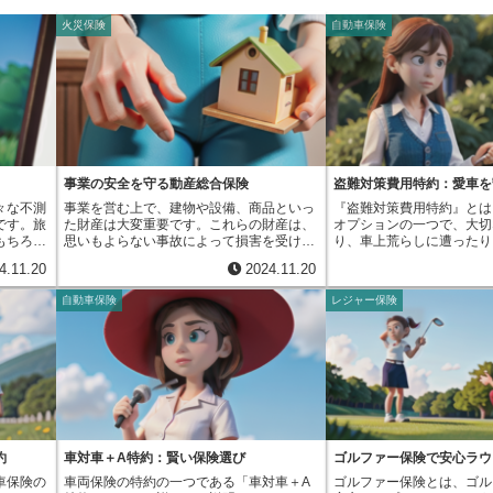
火災保険
自動車保険
事業の安全を守る動産総合保険
盗難対策費用特約：愛車を
々な不測
事業を営む上で、建物や設備、商品といっ
『盗難対策費用特約』とは
です。旅
た財産は大変重要です。これらの財産は、
オプションの一つで、大切
もちろ
思いもよらない事故によって損害を受ける
り、車上荒らしに遭ったり
す。想定
可能性があり、事業の継続に大きな影響を
び被害に遭わないようにす
4.11.20
2024.11.20
療費の負
及ぼすこともあります。こうした不測の事
用を補償してくれるもので
できま
態から大切な財産を守るために、動産総合
は、皆様の自動車保険にプ
自動車保険
レジャー保険
への経済
保険という保険があります。動産総合保険
ことができます。具体的に
、この保
とは、事業で使用する様々な動産を、火災
が対象となるかと言います
ブルにも
や風災、水災、盗難、破損など、様々な事
置の購入費用や設置費用、
やスマー
故から包括的に補償する保険です。例え
壊された場合の修理費用な
された
ば、事務所や店舗で使う机や椅子、パソコ
す。例えば、ハンドルロッ
害を補償
ンなどの備品、工場の機械、お店で販売す
クなどの比較的簡単な装置
機器の損
る商品などが補償の対象となります。これ
イザーやGPS追跡システ
のです
らの動産は、事業活動に欠かせないもので
装置まで、幅広く対象とな
担を軽く
あり、事故によって損害を受けると、事業
車上荒らしで窓ガラスが割
中の捜
の継続が困難になる場合もあります。動産
費用なども含まれます。こ
約
車対車＋A特約：賢い保険選び
ゴルファー保険で安心ラウ
岳地帯で
総合保険に加入することで、こうした万一
ておくことで、万が一、車
車保険の
車両保険の特約の一つである「車対車＋A
ゴルファー保険とは、ゴル
せぬ事態
の事故による損害を補填してもらうことが
車上荒らしに遭ったりした