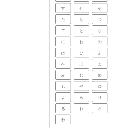
す
せ
そ
た
ち
つ
て
と
な
に
ね
の
は
ひ
ふ
へ
ほ
ま
み
む
め
も
や
ゆ
よ
ら
り
る
れ
ろ
わ