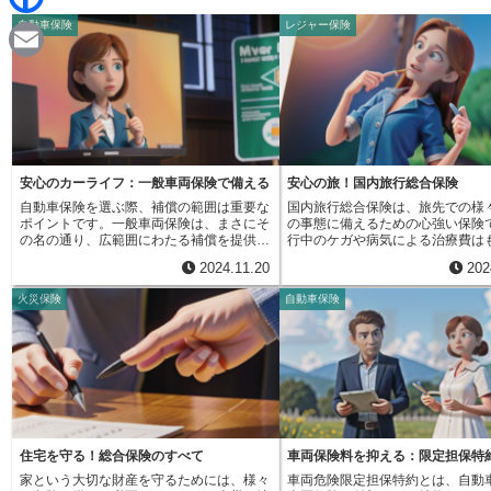
d
i
自動車保険
レジャー保険
F
i
n
a
t
E
e
c
m
e
a
b
i
安心のカーライフ：一般車両保険で備える
安心の旅！国内旅行総合保険
o
自動車保険を選ぶ際、補償の範囲は重要な
国内旅行総合保険は、旅先での様
l
ポイントです。一般車両保険は、まさにそ
の事態に備えるための心強い保険
o
の名の通り、広範囲にわたる補償を提供し
行中のケガや病気による治療費は
てくれる頼もしい存在です。まず、事故の
ん、死亡時の保障も含まれていま
2024.11.20
202
相手がいる場合はもちろん、自分の不注意
外の事故に遭ってしまっても、治
k
で起こしてしまった単独事故でも補償対象
担を軽減し、安心して治療に専念
火災保険
自動車保険
となります。例えば、運転操作を誤って電
す。また、万が一の際に、ご家族
柱に衝突した場合や、駐車時に壁に擦って
的な支えとなるでしょう。さらに
しまった場合なども、修理費用が補償され
険は旅行中の持ち物に関するトラ
ます。また、走行中に飛び石で窓ガラスが
対応しています。例えば、カメラ
割れてしまった場合や、台風や洪水などの
トフォンなどの高価な機器を盗難
自然災害によって車が損傷した場合にも対
り、破損したりした場合、その損
応しています。近年増加している車の盗難
します。大切な思い出を記録する
や、いたずらによる被害も補償の対象とな
失は精神的なダメージも大きいも
るため、安心して車を所有することができ
が、この保険があれば経済的な負
ます。このように、一般車両保険は、様々
することができます。また、旅行
住宅を守る！総合保険のすべて
車両保険料を抑える：限定担保特
なリスクから車を守る包括的な補償を提供
索・救助費用も補償対象です。山
家という大切な財産を守るためには、様々
車両危険限定担保特約とは、自動
しています。これにより、ドライバーは運
の遭難や、海での事故など、予期