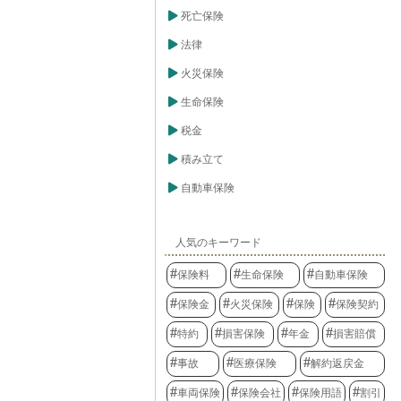
盗まれたり、壊
フを楽しむ人に
象です。高価な
死亡保険
心してゴルフを
などが盗難・破
ァー保険への加
済的な損失は大
法律
でしょうか。
に加入していれ
ることができま
火災保険
させてしまった
ったりした場
生命保険
があります。こ
償責任も補償範
税金
す。しかし、す
内容というわけ
積み立て
やプランによっ
異なります。例
自動車保険
限度額、病気の
対応サービスの
ランによって大
す。そのため、
人気のキーワード
つかの保険商品
のスタイルや目
を選ぶことが大
保険料
生命保険
自動車保険
い国へ旅行する
定しておくこと
保険金
火災保険
保険
保険契約
保険は、安心し
な備えです。旅
特約
損害保険
年金
損害賠償
と保険を選びま
事故
医療保険
解約返戻金
車両保険
保険会社
保険用語
割引