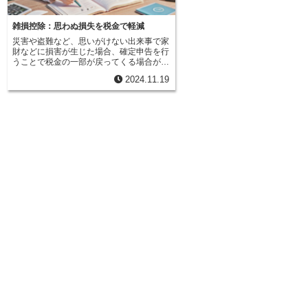
を多く使う高級車などで事故が起
こうした費用は決して安くはありません。
償範囲が広く、様々な事態に対応できるた
いと考える人に向いている特約と
合、修理費用が高額になりやすく
また、車が修理中の期間、通勤や通学、買
め、家を守るための備えとして非常に重要
しょう。補償される範囲が限定さ
額を超えてしまうと「全損」扱い
い物などに必要な移動手段の確保も課題と
です。安心して暮らすためにも、住宅総合
め、自分の運転の状況や車の使い
雑損控除：思わぬ損失を税金で軽減
能性があります。また、盗難に遭
なります。この特約では、電車やバス、タ
保険への加入を検討することをお勧めしま
の状況などを総合的に考えて、加
災害や盗難など、思いがけない出来事で家
に届け出て捜査をしてもらっても
クシーといった代替交通機関の利用費用も
す。自分の家の構造や立地条件、家財の状
どうかを判断することが大切です
財などに損害が生じた場合、確定申告を行
間（一般的には３０日）が過ぎて
補償されます。 これにより、日常生活へ
況などを考慮し、必要な補償内容や保険金
よく車を運転する人や、運転に自
うことで税金の一部が戻ってくる場合があ
らない場合も「全損」とみなされ
の影響を最小限に抑えることができます。
額をしっかりと確認した上で、自分に合っ
人は、この特約ではなく、一般の
ります。これを雑損控除といいます。 火
まれた車は無事に戻ってくる可能
さらに、宿泊費用も補償対象となる場合が
た保険を選びましょう。
に加入した方が安心かもしれませ
2024.11.19
災や地震、噴火といった自然災害はもちろ
ではありませんが、保険会社は長
あります。事故や故障が遠方だったり、修
前に、保険会社によく相談し、自
ん、台風や大雨、ひょう、雪なども対象と
たって支払いを待つことはできま
理に時間がかかったりする場合は、宿泊が
た保険を選ぶようにしましょう。
なります。また、盗難や横領といった犯罪
のため、一定期間を過ぎると残念
必要となるケースも想定されます。この特
による被害、放火による損害も含まれま
「全損」として処理を進めること
約に加入していれば、宿泊費用の負担も軽
す。これらの予期せぬ出来事で、日常生活
す。さらに、水害や火災などで車
減され、安心して修理完了を待つことがで
に欠かせない家財道具や衣服、貴金属など
被害を受けた場合も「全損」とな
きます。ただし、補償範囲や金額は保険会
に損害が生じた場合、その損失額の一部を
あります。水に浸かってしまった
社や契約内容によって大きく異なります。
所得から差し引くことができるのです。雑
気系統などに深刻なダメージを受
例えば、レッカー移動の距離や代替交通機
損控除を受けるためには、いくつかの条件
い、修理しても完全に元通りにな
関の利用限度額、宿泊費の上限額などが細
があります。まず、損害を受けた財産が生
ースが多いです。火災で車が燃え
かく定められています。そのため、契約前
活に必要不可欠なものであることが重要で
た場合も同様で、たとえ消火でき
に保険会社に確認し、補償内容をしっかり
す。例えば、日常生活を送るうえで必要な
も、車の骨組みが大きなダメージ
と理解しておくことが重要です。自分の運
家具や家電、衣服などは対象となります
いることが多く、修理は現実的で
転の頻度や車の使用状況、そして家計の状
が、事業に用いる機械や設備、趣味で集め
せん。このように、「全損」には
況などを総合的に考慮し、最適な補償内容
たコレクションなどは対象外となります。
ースがあり、それぞれの状況に応
を選びましょう。 万が一の事故に備え、
また、損害額が一定額を超えている必要が
がされます。大切な愛車が「全損
安心を手に入れるために、事故付随費用担
あります。具体的には、その年に支払った
されるのは悲しいことですが、保
保特約への加入を検討してみてはいかがで
所得税額の10%と、50万円のいずれか少
て経済的な損失をある程度カバー
しょうか。
ない方の金額を超える必要があります。こ
とを覚えておきましょう。
の金額を控除限度額といいます。控除限度
額を超えた金額が、雑損控除として認めら
れる金額となります。さらに、損害を受け