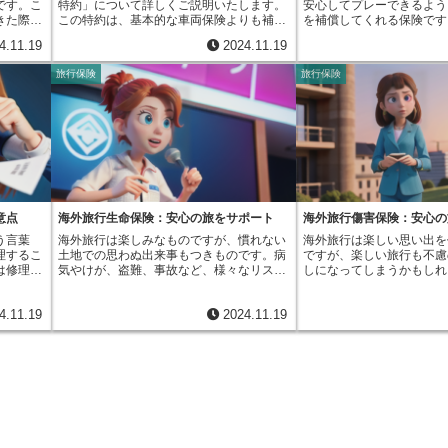
です。こ
特約」について詳しくご説明いたします。
安心してプレーできるよう
に高額な
でき、事業の継続を支えることができま
的な負担を軽くしながら、
きた際の
この特約は、基本的な車両保険よりも補償
を補償してくれる保険です
の保険に
す。具体的にどのような事故が補償対象と
講じることが可能になりま
、その分
範囲を絞ることで、保険料の負担を軽くす
で道具を使って行うスポー
を負担す
なるかご説明します。火災による焼失や、
ための出費は、思いがけな
4.11.19
2024.11.19
。自動車
ることを目的としています。まず、この特
プレーヤーに怪我をさせて
つことが
台風や暴風雨といった風災による損害、洪
合がありますが、この特約
する人の
約で補償される事故の種類を見ていきまし
ルフ場の備品を壊してしま
させてし
水や高潮などの水災による損害、さらに盗
した心配をせずに必要な対
旅行保険
旅行保険
によって
ょう。他人の車との衝突や接触はもちろん
ます。また、自分自身が怪
ったりし
難による被害や、落下・衝突などによる破
ことができます。近年、自
でも大き
のこと、火災、台風、洪水、落雷といった
こともあるでしょう。この
。旅先で
損も補償対象です。このように、幅広い事
はますます巧妙化しており
、車両保
自然災害による車の損害も補償の対象とな
の時に備えておくことが、
ともあ
故に対応しているため、安心して事業に専
は防ぎきれないケースも増
いる人に
ります。さらに、盗難被害にあった場合も
の大切な役割です。例えば
がありま
念することができます。また、動産総合保
レーアタックやコードグラ
となり得
補償されます。つまり、運転中の事故だけ
ボールが他のプレーヤーに
額な賠償
険は、事業の規模や業種に合わせて補償内
電子機器を使った高度な手
は、車の
でなく、駐車中に発生した事故や天災によ
い、治療費が必要になった
スも想定
容をカスタマイズすることができます。例
り、より強固なセキュリテ
りがちで
る被害もカバーされるため、安心して車を
ような場合、ゴルファー保
いれば、
えば、工場で使用する高価な機械や、お店
が高まっています。そのた
限定担保
持つことができます。一方で、この特約で
れば、治療費や慰謝料など
す。ま
で扱う在庫商品など、特に重要な財産に重
用特約の重要性は、以前に
を軽くで
は補償されないケースも存在します。例え
うことになっても、保険金
補償対象
点を置いて補償を厚くすることも可能で
ていると言えるでしょう。
では、例
ば、自分自身で電柱や壁に衝突した、いわ
ができます。高額な賠償金
意点
海外旅行生命保険：安心の旅をサポート
海外旅行傷害保険：安心の
ため、空
す。さらに、事故発生後の片付け費用や、
は、金銭的な損失だけでな
然災害に
ゆる単独事故の場合、車両保険金は支払わ
ばならない事態になっても
ます。こ
休業による損失を補償する特約などを付加
担も大きなものです。大切
う言葉
海外旅行は楽しみなものですが、慣れない
海外旅行は楽しい思い出を
げやいた
れません。また、うっかり自分で自分の車
を軽くすることができるの
の安全も
することで、より手厚い補償を受けること
ことで、日常生活にも大き
理するこ
土地での思わぬ出来事もつきものです。病
ですが、楽しい旅行も不慮
きた車の
を傷つけてしまった場合や、当て逃げされ
自分自身の怪我による治療
とができ
もできます。このように、事業のニーズに
可能性があります。盗難対
は修理に
気やけが、盗難、事故など、様々なリスク
しになってしまうかもしれ
ます。し
た場合も補償対象外となります。さらに、
適用されます。安心してプ
保険は、
合わせて柔軟に設計できることも、動産総
こうした被害に遭った後の
額を超え
に備えるために海外旅行生命保険は大変重
行傷害保険は、まさにこの
起こした
車上荒らしで車内の持ち物が盗まれた場
ためにも、備えは大切と言
カバー
合保険の大きなメリットと言えるでしょ
速やかに対応するための心
簡単に言
要です。この保険は、旅行中における様々
の思いがけないトラブルか
いる事故
合、車両本体の損害がない限りは補償され
さらに、近年はゴルフ用品
、頼もし
う。
でしょう。安心してカーラ
4.11.19
2024.11.19
きく、修
なトラブルから旅行者を守り、経済的な負
ためのものです。具体的に
では支払
ませんのでご注意ください。このように
増えています。高価なクラ
際には、
めにも、盗難対策費用特約
買い替え
担を軽減してくれる心強い味方です。ま
合に役立つのでしょうか。
故の場
「車対車＋A特約」は、補償範囲を限定す
他の用具を盗まれたり、壊
してみてはいかがでしょう
された場
ず、病気やけがの際に頼りになるのが治療
ガです。慣れない環境での
療費など
る代わりに保険料を抑えることができるた
した場合、ゴルファー保険
れは、物
費の補償です。海外での医療費は高額にな
注意による事故などで病院
り、車両
め、費用を重視するドライバーにとっては
を補償してくれます。大切
なった場
る場合が多く、思わぬ出費で旅行の計画が
医療費は高額になることが
している
検討する価値のある選択肢と言えるでしょ
買い替えの負担を軽減する
修理は技
狂ってしまうこともあります。この保険に
旅行傷害保険に加入してい
車の修理
う。ただし、補償対象外のケースもしっか
ファー保険は役立ちます。
金額を上
加入しておけば、病院での診察費や入院
入院費などの負担を軽減で
を安くす
りと理解した上で、ご自身の運転状況や車
ルファー保険は、他の人へ
りますの
費、手術費などを補償してもらえるので安
一、事故によって死亡した
頃から安
の使用状況に合わせて、必要な補償内容を
分自身の怪我、そしてゴル
価な部品
心です。また、病院までの搬送が必要にな
ってしまう場合にも、保険
能性が低
慎重に検討することが大切です。
破損など、ゴルフにまつわ