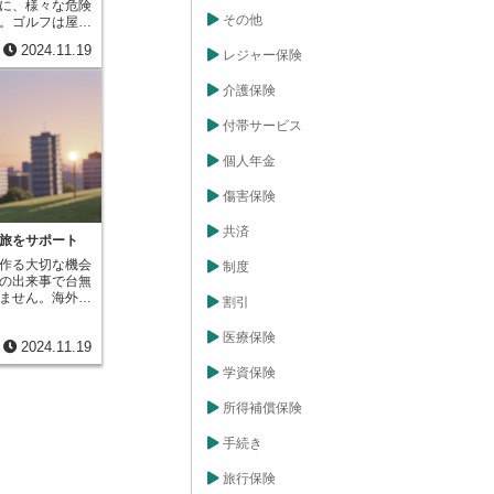
に、様々な危険
安心して対策を
その他
。ゴルフは屋外
す。盗難対策の
ツなので、他の
い負担となる場
2024.11.19
しまったり、ゴ
レジャー保険
があれば、そう
う可能性があり
策を迅速に行う
我をしてしまう
介護保険
動車盗難の手口
ような、もしも
、従来の対策で
ゴルファー保険
付帯サービス
えています。リ
、誤って打った
バーといった、
当たってしま
口も出てきてお
個人年金
とします。この
ィ対策の必要性
険に加入してい
め、盗難対策費
傷害保険
の賠償責任を負
も増して高まっ
を受け取ること
自動車の盗難
共済
を支払わなけれ
旅をサポート
く、精神的な負
、経済的な負担
な車が盗まれる
作る大切な機会
制度
です。これは、
な支障をきたす
の出来事で台無
費や入院費にも
策費用特約は、
ません。海外旅
割引
レーに集中する
不安を和らげ、
ような、旅行中
えるでしょう。
強い支えとなる
ら私たちを守る
の盗難や破損が
医療保険
イフを楽しむた
2024.11.19
はどのような場
ブセットやその
への加入を検討
まず、病気やケ
れてしまったり
学資保険
か。
体調不良や、不
はこれらの損害
にかかる場合、
な道具を守り、
所得補償保険
あります。海外
ためにも、ゴル
れば、治療費や
このように、ゴ
手続き
きます。万が
の賠償責任、自
り、後遺症が残
フ用品の盗難や
旅行保険
金が支払われま
る様々なリスク