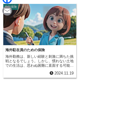
d
i
旅行保険
F
i
n
a
t
E
e
c
m
e
a
b
i
海外駐在員のための保険
o
海外勤務は、新しい経験と刺激に満ちた挑
l
戦となるでしょう。しかし、慣れない土地
o
での生活は、思わぬ困難に直面する可能性
も持ち合わせています。例えば、病気や怪
2024.11.19
我、事故、荷物の破損、あるいは他人に損
k
害を与えてしまうなど、様々な危険が潜ん
でいます。安心して海外生活を送るために
は、これらのリスクに備えることが重要で
す。そのために「海外勤務者向け総合保
険」という心強い味方があります。この保
険は、海外勤務に伴う様々なリスクをまと
めて保障してくれる、いわば安心の詰め合
わせのようなものです。旅行中の怪我や病
気といった基本的な保障はもちろんのこ
と、普段の生活での持ち物の破損や、他人
に損害を与えてしまった場合の賠償責任な
ど、幅広い補償が用意されています。海外
旅行保険を土台に、生活に必要な家財の損