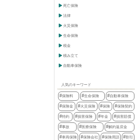
死亡保険
法律
火災保険
生命保険
税金
積み立て
自動車保険
人気のキーワード
保険料
生命保険
自動車保険
保険金
火災保険
保険
保険契約
特約
損害保険
年金
損害賠償
事故
医療保険
解約返戻金
車両保険
保険会社
保険用語
割引