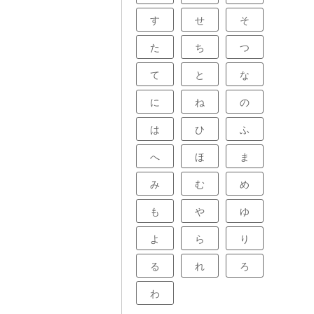
す
せ
そ
た
ち
つ
て
と
な
に
ね
の
は
ひ
ふ
へ
ほ
ま
み
む
め
も
や
ゆ
よ
ら
り
る
れ
ろ
わ