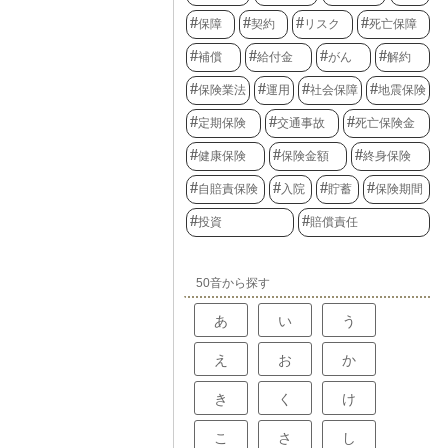
保障
契約
リスク
死亡保障
補償
給付金
がん
解約
保険業法
運用
社会保障
地震保険
定期保険
交通事故
死亡保険金
健康保険
保険金額
終身保険
自賠責保険
入院
貯蓄
保険期間
投資
賠償責任
50音から探す
あ
い
う
え
お
か
き
く
け
こ
さ
し