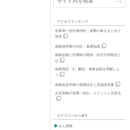
アクセスランキング
全車両一括付保特約：多数の車をまとめて
管理
保険請求権の代位：基礎知識
保険金額と評価額の関係：約定付保割合と
は
保険用語「S」解説：保険金額を理解しよ
う
保険金請求権の質権設定と承認請求書
火災保険の長期一括払：メリットと注意点
カテゴリーから探す
がん保険