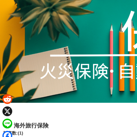
R
e
X
海外旅行保険
d
L
記事数:(1)