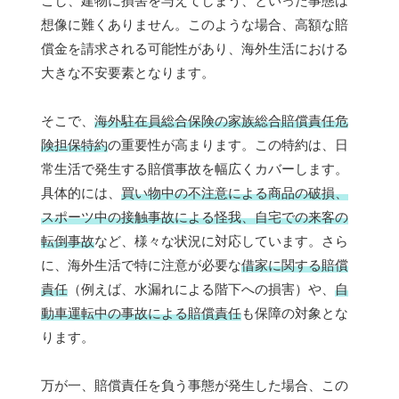
こし、建物に損害を与えてしまう、といった事態は
想像に難くありません。このような場合、高額な賠
償金を請求される可能性があり、海外生活における
大きな不安要素となります。
そこで、
海外駐在員総合保険の家族総合賠償責任危
険担保特約
の重要性が高まります。この特約は、日
常生活で発生する賠償事故を幅広くカバーします。
具体的には、
買い物中の不注意による商品の破損、
スポーツ中の接触事故による怪我、自宅での来客の
転倒事故
など、様々な状況に対応しています。さら
に、海外生活で特に注意が必要な
借家に関する賠償
責任
（例えば、水漏れによる階下への損害）や、
自
動車運転中の事故による賠償責任
も保障の対象とな
ります。
万が一、賠償責任を負う事態が発生した場合、この