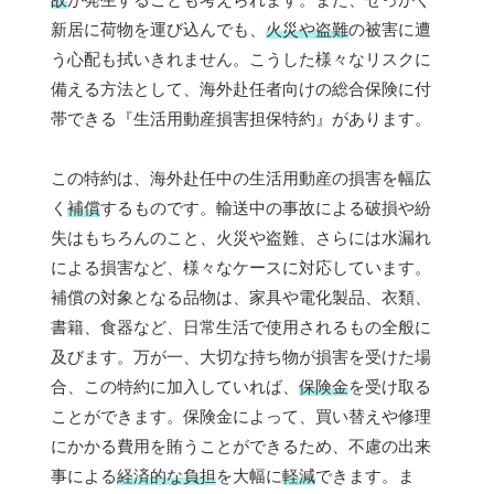
新居に荷物を運び込んでも、
火災や盗難
の被害に遭
う心配も拭いきれません。こうした様々なリスクに
備える方法として、海外赴任者向けの総合保険に付
帯できる『生活用動産損害担保特約』があります。
この特約は、海外赴任中の生活用動産の損害を幅広
く
補償
するものです。輸送中の事故による破損や紛
失はもちろんのこと、火災や盗難、さらには水漏れ
による損害など、様々なケースに対応しています。
補償の対象となる品物は、家具や電化製品、衣類、
書籍、食器など、日常生活で使用されるもの全般に
及びます。万が一、大切な持ち物が損害を受けた場
合、この特約に加入していれば、
保険金
を受け取る
ことができます。保険金によって、買い替えや修理
にかかる費用を賄うことができるため、不慮の出来
事による
経済的な負担
を大幅に
軽減
できます。ま