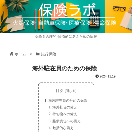
保険を合理的･経済的に選ぶための情報
ホーム
旅行保険
海外駐在員のための保険
2024.11.19
目次
海外駐在員のための保険
海外赴任の備え
持ち物への備え
賠償責任への備え
包括的な備え