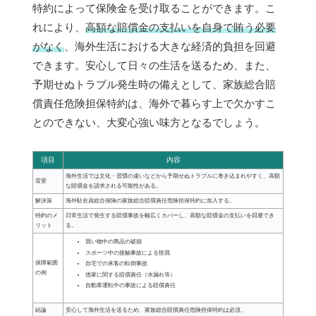
特約によって保険金を受け取ることができます。こ
れにより、
高額な賠償金の支払いを自身で賄う必要
がなく
、海外生活における大きな経済的負担を回避
できます。安心して日々の生活を送るため、また、
予期せぬトラブル発生時の備えとして、家族総合賠
償責任危険担保特約は、海外で暮らす上で欠かすこ
とのできない、大変心強い味方となるでしょう。
項目
内容
海外生活では文化・習慣の違いなどから予期せぬトラブルに巻き込まれやすく、高額
背景
な賠償金を請求される可能性がある。
解決策
海外駐在員総合保険の家族総合賠償責任危険担保特約に加入する。
特約のメ
日常生活で発生する賠償事故を幅広くカバーし、高額な賠償金の支払いを回避でき
リット
る。
買い物中の商品の破損
スポーツ中の接触事故による怪我
保障範囲
自宅での来客の転倒事故
の例
借家に関する賠償責任（水漏れ等）
自動車運転中の事故による賠償責任
結論
安心して海外生活を送るため、家族総合賠償責任危険担保特約は必須。