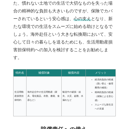
た、慣れない土地での生活で大切なものを失った場
合の精神的な負担も大きいものですが、保険でカバ
ーされているという安心感は、
心の支え
となり、新
たな環境での生活をスムーズに始める助けとなるで
しょう。海外赴任という大きな転換期において、安
心して日々の暮らしを送るためにも、生活用動産損
害担保特約への加入を検討することをお勧めしま
す。
特約名
補償対象
補償内容
メリット
経済的負担の軽減
（買い替え・修理
費用の補填）
生活用動
海外赴任中の生活用動産（家
輸送中の破損・紛
精神的負担の軽減
産損害担
具、電化製品、衣類、書籍、食
失、火災、盗難、水
（保険による安心
保特約
器など）
漏れなど
感）
スムーズな新生活
への支援