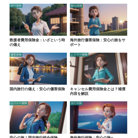
旅行保険
旅行保険
救援者費用保険金：いざという時
海外旅行傷害保険：安心の旅をサ
の備え
ポート
傷害保険
レジャー保険
国内旅行の備え：安心の傷害保険
キャンセル費用保険金とは？補償
内容を解説
レジャー保険
旅行保険
安心の旅！国内旅行総合保険
海外旅行保険：安心の旅へ