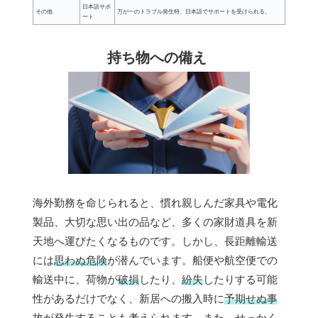
日本語サポ
その他
万が一のトラブル発生時、日本語でサポートを受けられる。
ート
持ち物への備え
海外勤務を命じられると、慣れ親しんだ家具や電化
製品、大切な思い出の品など、多くの家財道具を新
天地へ運びたくなるものです。しかし、長距離輸送
には
思わぬ危険
が潜んでいます。船便や航空便での
輸送中に、荷物が
破損
したり、
紛失
したりする可能
性があるだけでなく、新居への搬入時に
予期せぬ事
故
が発生することも考えられます。また、せっかく