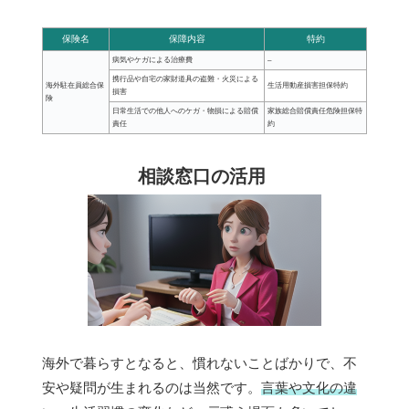
保険名
保障内容
特約
病気やケガによる治療費
–
携行品や自宅の家財道具の盗難・火災による
海外駐在員総合保
生活用動産損害担保特約
損害
険
日常生活での他人へのケガ・物損による賠償
家族総合賠償責任危険担保特
責任
約
相談窓口の活用
海外で暮らすとなると、慣れないことばかりで、不
安や疑問が生まれるのは当然です。
言葉や文化の違