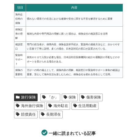
項目
内容
海外赴
任時の
慣れない環境での生活における健康や安全に関する不安を解消するために重要
保険
保険証
券の理
複雑な内容や専門用語の理解に困った場合は、保険会社の相談窓口を活用
解
相談窓
専門の担当者が、保障内容、保険金請求手続き、緊急時の連絡方法など、分かりやす
口
い言葉で丁寧に説明。多くの場合、日本語対応の窓口が設置されている。
緊急時
病気やケガで入院が必要な場合、日本語対応医療機関の紹介や通翻訳の手配などのサ
サポー
ポートを受けられる場合がある。
ト
保険の
万が一の時の備えとして、保険内容の理解、相談窓口や緊急時サポート体制の確認は
重要性
重要。安心して海外生活を楽しむために、保険会社を頼れる存在として活用。
旅行保険
「か」
保険
傷害保険
海外旅行保険
海外駐在
生活用動産
賠償責任
長期滞在
一緒に読まれている記事