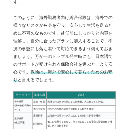
す。
このように、海外勤務者向け総合保険は、海外での
様々なリスクから身を守り、安心して生活を送るた
めに不可欠なものです。赴任前にしっかりと内容を
理解し、自分に合ったプランに加入することで、不
測の事態にも落ち着いて対応できるよう備えておき
ましょう。万が一のトラブル発生時にも、日本語で
のサポートが受けられる保険会社を選ぶと、より安
心です。
保険は、海外で安心して暮らすためのお守
り
と言えるでしょう。
カテゴリー
保障内容
説明
基本保障
病気・怪我
海外での病気や怪我による治療費、入院費などを補償。
(海外旅行保険ベ
携行品損害
旅行中の荷物の破損や盗難による損害を補償。
ース)
家財損害
赴任先の住居での火災などによる家財の損害を補償。
追加保障
他人に怪我をさせたり、物を壊したりした場合の賠償責任を補
(生活関連)
賠償責任
償。例：自転車事故