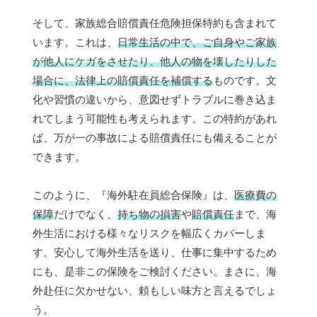
そして、家族総合賠償責任危険担保特約も含まれて
います。これは、
日常生活の中で、ご自身やご家族
が他人にケガをさせたり、他人の物を壊したりした
場合に、法律上の賠償責任を補償する
ものです。文
化や習慣の違いから、意図せずトラブルに巻き込ま
れてしまう可能性も考えられます。この特約があれ
ば、万が一の事故による賠償責任にも備えることが
できます。
このように、『海外駐在員総合保険』は、
医療費の
保障
だけでなく、
持ち物の損害
や
賠償責任
まで、海
外生活における様々なリスクを幅広くカバーしま
す。安心して海外生活を送り、仕事に集中するため
にも、是非この保険をご検討ください。まさに、海
外赴任に欠かせない、頼もしい味方と言えるでしょ
う。