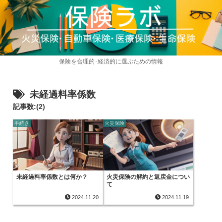
保険を合理的･経済的に選ぶための情報
未経過料率係数
記事数:(2)
手続き
火災保険
未経過料率係数とは何か？
火災保険の解約と返戻金につい
て
2024.11.20
2024.11.19