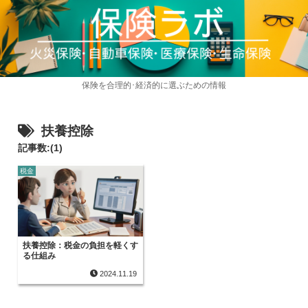
保険を合理的･経済的に選ぶための情報
扶養控除
記事数:(1)
税金
扶養控除：税金の負担を軽くす
る仕組み
2024.11.19