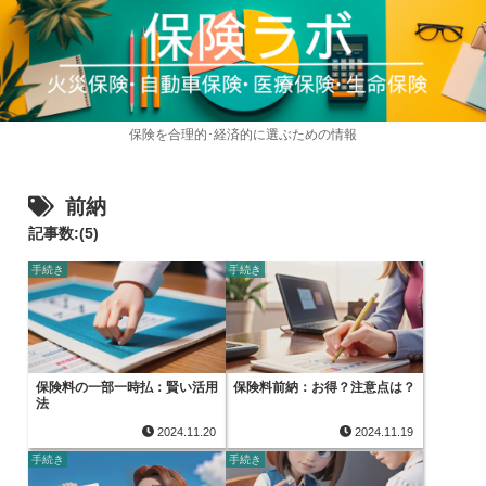
保険を合理的･経済的に選ぶための情報
前納
記事数:(5)
手続き
手続き
保険料の一部一時払：賢い活用
保険料前納：お得？注意点は？
法
2024.11.20
2024.11.19
手続き
手続き