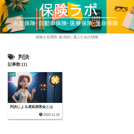
保険を合理的･経済的に選ぶための情報
判決
記事数:(1)
法律
判決による遅延損害金とは
2024.11.19