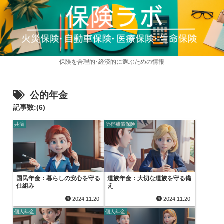
保険を合理的･経済的に選ぶための情報
公的年金
記事数:(6)
共済
所得補償保険
国民年金：暮らしの安心を守る
遺族年金：大切な遺族を守る備
仕組み
え
2024.11.20
2024.11.20
個人年金
個人年金