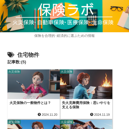
保険を合理的･経済的に選ぶための情報
住宅物件
記事数:(5)
火災保険
火災保険
火災保険の一般物件とは？
失火見舞費用保険：思いやりを
支える保険
2024.11.20
2024.11.19
火災保険
火災保険