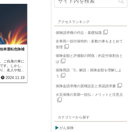
アクセスランキング
保険請求権の代位：基礎知識
全車両一括付保特約：多数の車をまとめて
管理
他車運転危険補
保険金額と評価額の関係：約定付保割合と
、ご自身の車に
は
です。しかし、
り、友人や知人
保険用語「S」解説：保険金額を理解しよ
する機会もある
う
2024.11.19
に備えて、他車
険があります。
保険金請求権の質権設定と承認請求書
転中に、うっか
相手に怪我をさ
火災保険の長期一括払：メリットと注意点
を壊してしまっ
このような場
者が加入してい
。しかし、その
の保険等級が下
カテゴリーから探す
料が上がってし
こで、他車運転
ると、ご自身の
がん保険
ができるので、