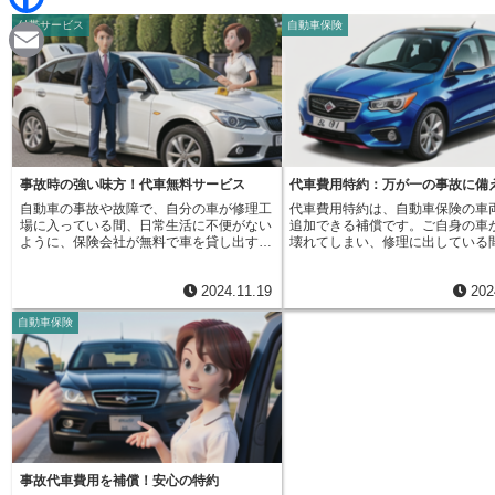
d
i
付帯サービス
自動車保険
F
i
n
a
t
E
e
c
m
e
a
b
i
事故時の強い味方！代車無料サービス
代車費用特約：万が一の事故に備
o
自動車の事故や故障で、自分の車が修理工
代車費用特約は、自動車保険の車
l
場に入っている間、日常生活に不便がない
追加できる補償です。ご自身の車
o
ように、保険会社が無料で車を貸し出すサ
壊れてしまい、修理に出している
ービスがあります。これが代車サービスで
にかかる費用を保険会社が負担し
す。これは、事故や故障によって失われた
というものです。この特約に加入
k
2024.11.19
202
移動手段を補うための、とてもありがたい
ば、事故で車が壊れても、すぐに
サービスです。仕事で車を使っている人、
意してもらうことができます。そ
自動車保険
毎日子どもの送り迎えで車を使っている
仕事や買い物、子供の送り迎えな
人、買い物など日常生活で車に頼っている
の生活への影響を少なく抑えるこ
人にとって、車はなくてはならないもので
ます。特に、通勤や通学、仕事な
す。もし車が突然使えなくなったら、生活
車を使っている方にとっては、車
に大きな支障が出てしまうでしょう。代車
移動手段ではなく、生活に欠かせ
があれば、修理の間も普段通りに生活を送
と言えます。もし車が突然使えな
ることができ、安心です。しかし、全ての
ら、生活に大きな不便が生じてし
自動車保険にこの代車サービスが付いてい
す。代車費用特約は、事故の種類
るわけではありません。保険への加入を考
ず、保険の対象となる事故であれ
えている人は、保険会社に問い合わせて、
対象となります。例えば、自分だ
事故代車費用を補償！安心の特約
サービス内容を確認することが大切です。
く、相手がいる事故で車が壊れた