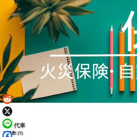
R
e
X
代車
d
L
記事数:(5)