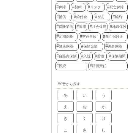
保障
契約
リスク
死亡保障
補償
給付金
がん
解約
保険業法
運用
社会保障
地震保険
定期保険
交通事故
死亡保険金
健康保険
保険金額
終身保険
自賠責保険
入院
貯蓄
保険期間
投資
賠償責任
50音から探す
あ
い
う
え
お
か
き
く
け
こ
さ
し