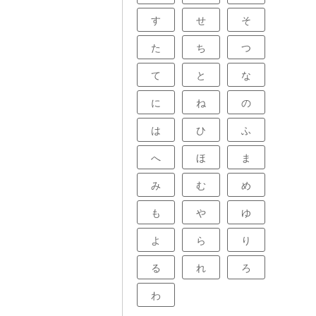
す
せ
そ
た
ち
つ
て
と
な
に
ね
の
は
ひ
ふ
へ
ほ
ま
み
む
め
も
や
ゆ
よ
ら
り
る
れ
ろ
わ