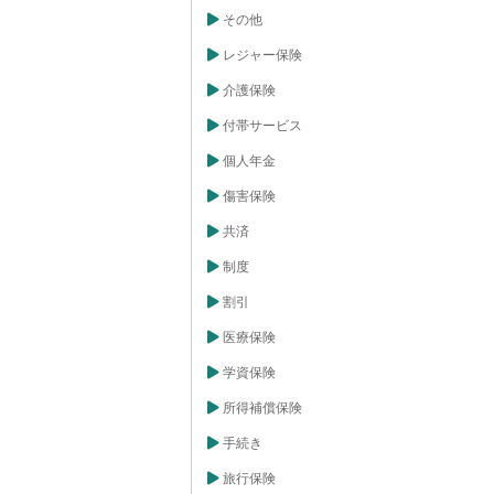
かける心配があ
その他
償保険のメリッ
保険等級に影響
レジャー保険
せん。借りた車
でも、ご自身の
介護保険
足分を補うこと
によって高額な
付帯サービス
、他車運転危険
、安心して対応
個人年金
転危険補償保険
を運転する際
傷害保険
所有者の両方を
えるでしょう。
転危険補償保険
共済
いかがでしょう
制度
割引
医療保険
学資保険
所得補償保険
手続き
旅行保険