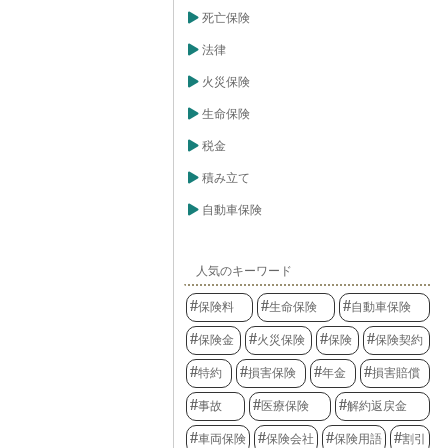
死亡保険
法律
火災保険
生命保険
税金
積み立て
自動車保険
人気のキーワード
保険料
生命保険
自動車保険
保険金
火災保険
保険
保険契約
特約
損害保険
年金
損害賠償
事故
医療保険
解約返戻金
車両保険
保険会社
保険用語
割引