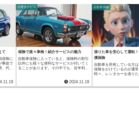
付帯サービス
自動車保険
えて
保険で楽々車検！紹介サービスの魅力
借りた車を安心して運転！
償保険
両保険に
自動車保険に入っていると、保険料の割引
が事故で
以外にも様々な便利なサービスが付いてく
自動車を所有している方は
間、代車
ることがあります。その中でも、近年利用
保険をかけているのが通常
てくれる
者が増えているのが車検紹介サービスで
時々、レンタカーを借りた
していれ
す。これは、保険会社と提携している整備
から車を借りて運転したり
4.11.19
2024.11.19
代車を用
工場や販売店を紹介してもらえるサービス
でしょう。このような場合
のため、
です。車検は、安全な自動車の運行のため
運転危険補償保険という保
ど、普段
に欠かせないものです。しかし、費用や手
レンタカーや借りた車を運
とができ
続きの手間を考えると、面倒だと感じる人
り事故を起こしてしまい、
どで毎日
も少なくないでしょう。どこで車検を受け
せてしまったり、相手の物
は単なる
ようか、費用はどのくらいかかるのか、手
たりすることがあります。
ないもの
続きはどうすればいいのかなど、様々な不
合、通常は借りた車の所有
くなった
安や疑問が頭をよぎります。そんな時に、
る自動車保険が使われます
まいま
この車検紹介サービスを利用すれば、これ
保険を使うと、車の所有者
を問わ
らの手間や不安を解消し、スムーズに車検
がってしまい、次回の保険
ば補償の
を受けることができます。車検紹介サービ
まう可能性があります。そ
けでな
スの最大のメリットは、提携工場ならでは
危険補償保険に加入してい
場合で
の優待価格や特典を受けられることです。
保険で賠償金を支払うこと