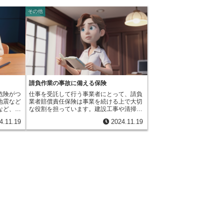
その他
請負作業の事故に備える保険
危険がつ
仕事を受託して行う事業者にとって、請負
地震など
業者賠償責任保険は事業を続ける上で大切
など、思
な役割を担っています。建設工事や清掃業
性は常に
務など、請け負った仕事をしている最中
4.11.19
2024.11.19
て会社が
に、思いもよらない事故で他人を傷つけて
事業の継
しまったり、他人の持ち物を壊してしまっ
す。この
たりすることがあります。このような場
安定させ
合、法律によって事業者は損害を賠償する
企業保険
責任を負います。このような不慮の事故に
を行う上
よって、多額の賠償金を支払う必要が生じ
の保険で
ることがあります。事業の規模によって
動車保険
は、支払いが困難になり、事業の継続が難
社の規模
しくなる可能性も出てきます。請負業者賠
な保険の
償責任保険は、まさにこのような状況に備
。例え
えるためのものです。この保険に加入して
れば火災
いると、事故によって発生した損害賠償金
会社であ
を保険会社が代わりに支払ってくれます。
せん。ま
つまり、事業者は予期せぬ大きな出費から