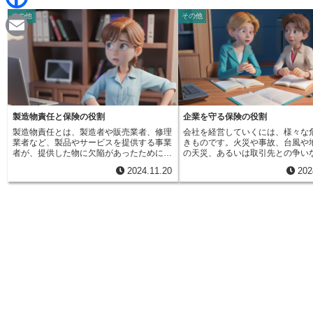
d
i
その他
その他
F
i
n
a
t
E
e
c
m
e
a
b
i
製造物責任と保険の役割
企業を守る保険の役割
o
製造物責任とは、製造者や販売業者、修理
会社を経営していくには、様々な
l
業者など、製品やサービスを提供する事業
きものです。火災や事故、台風や
o
者が、提供した物に欠陥があったために、
の天災、あるいは取引先との争い
利用者やその周りの人に怪我をさせたり、
いもよらない出来事が起こる可能
2024.11.20
202
財産に損害を与えてしまった場合に、その
あります。こうした出来事によっ
k
事業者が負うべき法的責任のことを指しま
大きな損害を受け、最悪の場合、
す。この制度は、消費者を保護するために
続が難しくなることも考えられま
重要な役割を果たしており、事業者には安
ような事態を防ぎ、会社の経営を
全な製品やサービスを提供する責任がある
るために重要な役割を果たすのが
ことを明確に示しています。具体例を挙げ
です。企業保険とは、会社が事業
ると、欠陥のあるおもちゃで子供が怪我を
で起こる様々な危険に備えるため
した場合を考えてみましょう。この場合、
す。火災保険や賠償責任保険、自
おもちゃを作った製造業者や、それを売っ
など、様々な種類があります。会
た販売業者は、子供の怪我に対する責任を
や業種、事業内容によって、必要
問われる可能性があります。また、誤った
種類や保障内容は変わってきます
修理によって機械が壊れ、周りの設備に損
ば、工場を所有している会社であ
害を与えた場合、修理をした業者はその損
保険は必須ですし、運送業を営む
害に対する責任を負う可能性があります。
れば自動車保険の加入は欠かせま