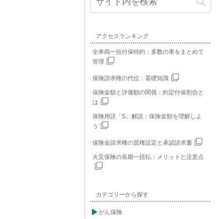
アクセスランキング
全車両一括付保特約：多数の車をまとめて
管理
保険請求権の代位：基礎知識
保険金額と評価額の関係：約定付保割合と
は
保険用語「S」解説：保険金額を理解しよ
う
保険金請求権の質権設定と承認請求書
火災保険の長期一括払：メリットと注意点
カテゴリーから探す
がん保険