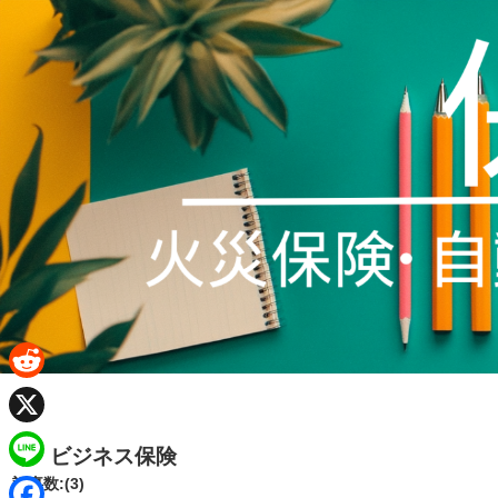
R
e
X
ビジネス保険
d
L
記事数:(3)