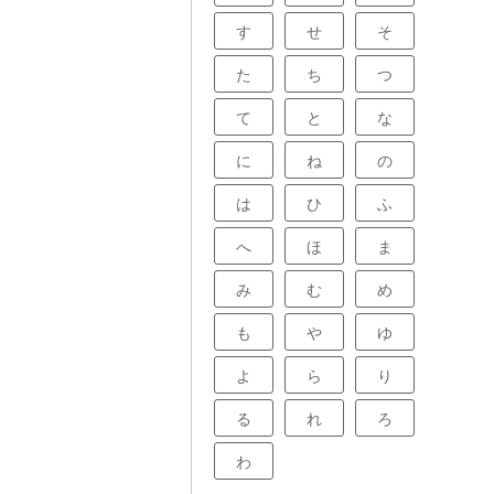
す
せ
そ
た
ち
つ
て
と
な
に
ね
の
は
ひ
ふ
へ
ほ
ま
み
む
め
も
や
ゆ
よ
ら
り
る
れ
ろ
わ