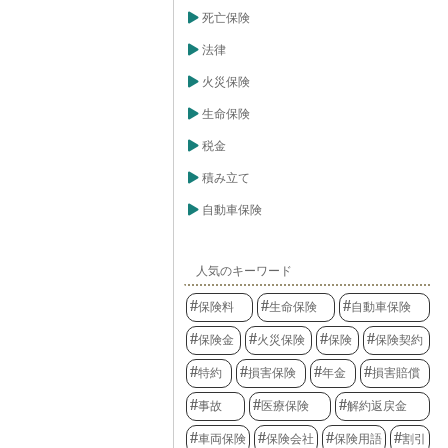
死亡保険
法律
火災保険
生命保険
税金
積み立て
自動車保険
人気のキーワード
保険料
生命保険
自動車保険
保険金
火災保険
保険
保険契約
特約
損害保険
年金
損害賠償
事故
医療保険
解約返戻金
車両保険
保険会社
保険用語
割引