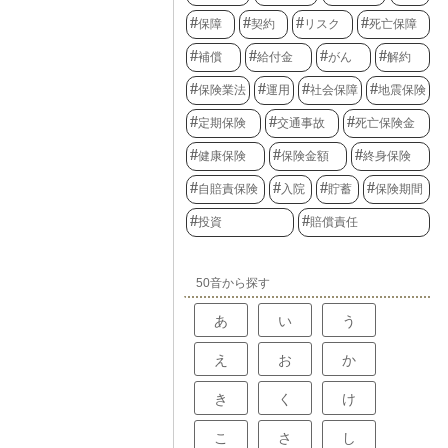
保障
契約
リスク
死亡保障
補償
給付金
がん
解約
保険業法
運用
社会保障
地震保険
定期保険
交通事故
死亡保険金
健康保険
保険金額
終身保険
自賠責保険
入院
貯蓄
保険期間
投資
賠償責任
50音から探す
あ
い
う
え
お
か
き
く
け
こ
さ
し