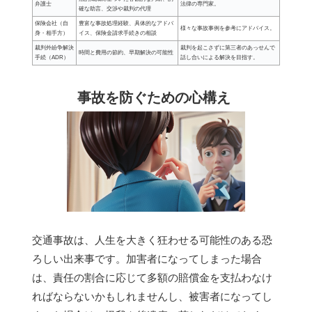
弁護士
法律の専門家。
確な助言、交渉や裁判の代理
保険会社（自
豊富な事故処理経験、具体的なアドバ
様々な事故事例を参考にアドバイス。
身・相手方）
イス、保険金請求手続きの相談
裁判外紛争解決
裁判を起こさずに第三者のあっせんで
時間と費用の節約、早期解決の可能性
手続（ADR）
話し合いによる解決を目指す。
事故を防ぐための心構え
交通事故は、人生を大きく狂わせる可能性のある恐
ろしい出来事です。加害者になってしまった場合
は、責任の割合に応じて多額の賠償金を支払わなけ
ればならないかもしれませんし、被害者になってし