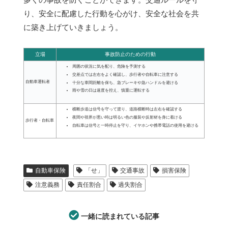
り、安全に配慮した行動を心がけ、安全な社会を共
に築き上げていきましょう。
立場
事故防止のための行動
周囲の状況に気を配り、危険を予測する
交差点では左右をよく確認し、歩行者や自転車に注意する
自動車運転者
十分な車間距離を保ち、急ブレーキや急ハンドルを避ける
雨や雪の日は速度を控え、慎重に運転する
横断歩道は信号を守って渡り、道路横断時は左右を確認する
夜間や視界が悪い時は明るい色の服装や反射材を身に着ける
歩行者・自転車
自転車は信号と一時停止を守り、イヤホンや携帯電話の使用を避ける
自動車保険
「せ」
交通事故
損害保険
注意義務
責任割合
過失割合
一緒に読まれている記事