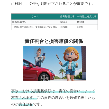
に検討し、公平な判断が下されることが重要です。
ケース
信号無視の車
一時停止違反の車
両者違反の場合
70%以上
30%程度
一時停止車が適切に停止・安全確認をしていた場合
ほぼ100%
ほぼ0%
責任割合と損害賠償の関係
事故における損害賠償額は、責任の度合いによって
左右されます。
この責任の度合いを数値で表したも
のが
責任割合
です。