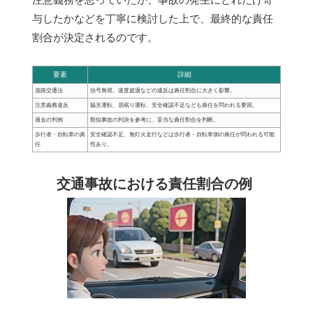
与したかなどを丁寧に検討した上で、最終的な責任
割合が決定されるのです。
要素
詳細
道路交通法
信号無視、速度超過などの違反は責任割合に大きく影響。
注意義務違反
脇見運転、居眠り運転、安全確認不足なども責任を問われる要因。
過去の判例
類似事故の判決を参考に、妥当な責任割合を判断。
歩行者・自転車の責
安全確認不足、無灯火走行などは歩行者・自転車側の責任が問われる可能
任
性あり。
交通事故における責任割合の例