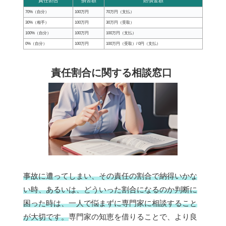
責任割合
損害額
賠償金額
70%（自分）
100万円
70万円（支払）
30%（相手）
100万円
30万円（受取）
100%（自分）
100万円
100万円（支払）
0%（自分）
100万円
100万円（受取）/ 0円（支払）
責任割合に関する相談窓口
事故に遭ってしまい、その責任の割合で納得いかな
い時、あるいは、どういった割合になるのか判断に
困った時は、一人で悩まずに専門家に相談すること
が大切です。
専門家の知恵を借りることで、より良