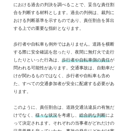
における過去の判決を調べることで、妥当な責任割
合を判断する材料とします。過去の判例は、裁判に
おける判断基準を示すものであり、責任割合を算出
する上での重要な指針となります。
歩行者や自転車も例外ではありません。道路を横断
する際に安全確認を怠ったり、夜間に無灯火で走行
したりといった行為は、
歩行者や自転車側の責任
が
問われる可能性があります。交通事故は、自動車だ
けが関わるものではなく、歩行者や自転車も含め
た、すべての交通参加者が安全に配慮する必要があ
ります。
このように、責任割合は、道路交通法違反の有無だ
けでなく、
様々な状況
を考慮し、
総合的な判断
によ
って決定されます。それぞれの当事者がどれだけの
注意義務を怠っていたか、事故の発生にどれだけ寄