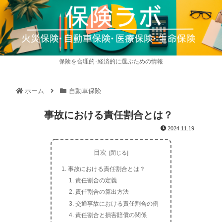
保険を合理的･経済的に選ぶための情報
ホーム
自動車保険
事故における責任割合とは？
2024.11.19
目次
事故における責任割合とは？
責任割合の定義
責任割合の算出方法
交通事故における責任割合の例
責任割合と損害賠償の関係