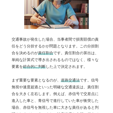
交通事故が発生した場合、当事者間で損害賠償の責
任をどう分担するかが問題となります。この分担割
合を決めるのが
責任割合
です。責任割合の算出は、
単純な計算式で導き出されるものではなく、様々な
要素を
総合的に判断
した上で決定されます。
まず重要な要素となるのが、
道路交通法
です。信号
無視や速度超過といった明確な交通違反は、責任割
合を大きく左右します。例えば、赤信号で交差点に
進入した車と、青信号で進行していた車が衝突した
場合、赤信号を無視した車に大きな責任があると判