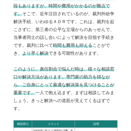
段もありますが、時間や費用がかかるのが難点で
す。
そこで、近年注目されているのが、裁判外紛争
解決手続、いわゆるＡＤＲです。これは、裁判を起
こさずに、第三者の公平な立場からのあっせんで、
当事者同士の話し合いによって解決を目指す手続き
です。裁判に比べて
時間も費用も抑える
ことがで
き、
より早く解決
できる可能性があります。
このように、責任割合で悩んだ時は、様々な相談窓
口や解決方法があります。専門家の助力を得なが
ら、ご自身にとって最適な解決策を見つけることが
重要です。
一人で抱え込まず、まずは相談してみま
しょう。きっと解決への道筋が見えてくるはずで
す。
相談窓口
メリット
説明
法的知識に基づいた客観的な判断、的