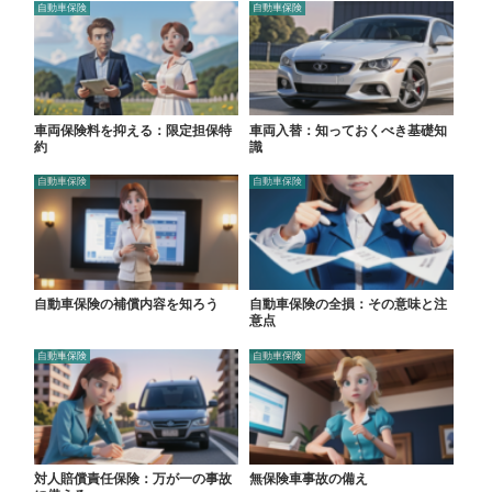
自動車保険
自動車保険
車両保険料を抑える：限定担保特
車両入替：知っておくべき基礎知
約
識
自動車保険
自動車保険
自動車保険の補償内容を知ろう
自動車保険の全損：その意味と注
意点
自動車保険
自動車保険
対人賠償責任保険：万が一の事故
無保険車事故の備え