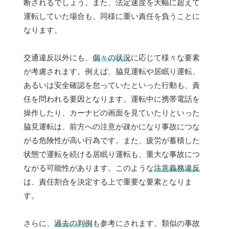
断されるでしょう。また、法定速度を大幅に超えて
運転していた場合も、同様に重い責任を負うことに
なります。
交通違反以外にも、
個々の状況
に応じて様々な要素
が考慮されます。例えば、脇見運転や居眠り運転、
あるいは安全確認を怠っていたといった行動も、責
任を問われる要因となります。運転中に携帯電話を
操作したり、カーナビの画面を見ていたりといった
脇見運転は、前方への注意が疎かになり事故につな
がる危険性が高い行為です。また、疲労が蓄積した
状態で運転を続ける居眠り運転も、重大な事故につ
ながる可能性があります。このような
注意義務違反
は、責任割合を決定する上で重要な要素となりま
す。
さらに、
過去の判例
も参考にされます。類似の事故