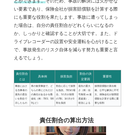
とができます。
そのため、事故の解決には欠かせな
い要素であり、保険会社が損害賠償額を計算する際
にも重要な役割を果たします。事故に遭ってしまっ
た場合は、自分の責任割合がどれくらいになるの
か、しっかりと確認することが大切です。また、ド
ライブレコーダーの設置や安全運転を心がけること
で、事故発生のリスク自体を減らす努力も重要と言
えるでしょう。
責任割合
割合の決
具体例
損害負担
重要性
とは
定要因
事故におけ
車の衝突事故で、ど
割合に応じて損害
過失の重大
損害賠償額の算出根
る当事者の
ちらの車にどれだけ
を負担。7対3の場
さ（例：信
拠、公平な解決に不可
過失の度合
の責任があるかを数
合、7の方が損害
号無視 vs 速
欠、保険会社が損害賠
いを割合で
値化（例：7対3、5対
の7割、3の方が3
度超過）、
償額を計算する際に重
示したもの
5など）
割を負担
状況による
要な役割
責任割合の算出方法