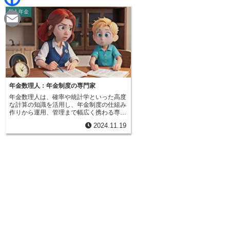
d
i
個人年金
F
i
n
a
t
E
e
c
m
e
a
b
i
年金数理人：年金制度の専門家
o
年金数理人は、確率や統計学といった高度
l
な計算の知識を活用し、年金制度の仕組み
o
作りから運用、管理まで幅広く携わる専門
家です。加入者の方々が安心して老後の生
2024.11.19
活を送れるよう、安定した年金支給を確保
k
するために、彼らの専門知識は欠かせませ
ん。具体的には、将来の年金支給額がどの
くらいになるのかを予測したり、集めたお
金をどのように運用するのが適切かを考え
たり、制度全体の財政状況を分析したりす
る仕事を行います。将来の年金支給額の予
測は、人口の増減や平均寿命の変化、経済
の動向といった様々な要素を考慮して行い
ます。より正確な予測を行うためには、常
に最新の情報を収集し、分析する能力が求
められます。また、集めたお金を安全かつ
効率的に運用することも重要です。利率の
変動や経済の状況などを踏まえ、長期的な