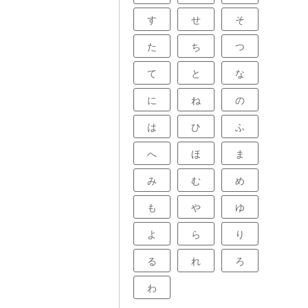
す
せ
そ
た
ち
つ
て
と
な
に
ね
の
は
ひ
ふ
へ
ほ
ま
み
む
め
も
や
ゆ
よ
ら
り
る
れ
ろ
わ