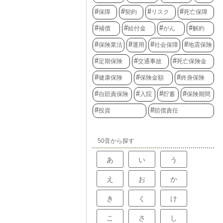
保障
契約
リスク
死亡保障
補償
給付金
がん
解約
保険業法
運用
社会保障
地震保険
定期保険
交通事故
死亡保険金
健康保険
保険金額
終身保険
自賠責保険
入院
貯蓄
保険期間
投資
賠償責任
50音から探す
あ
い
う
え
お
か
き
く
け
こ
さ
し