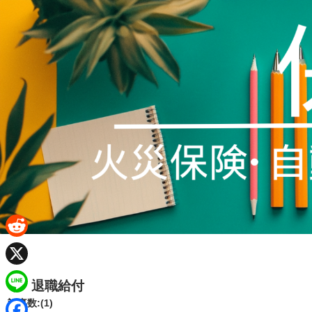
R
e
X
退職給付
d
L
記事数:(1)