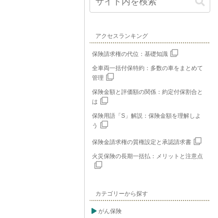
アクセスランキング
保険請求権の代位：基礎知識
全車両一括付保特約：多数の車をまとめて
管理
保険金額と評価額の関係：約定付保割合と
は
保険用語「S」解説：保険金額を理解しよ
う
保険金請求権の質権設定と承認請求書
火災保険の長期一括払：メリットと注意点
カテゴリーから探す
がん保険