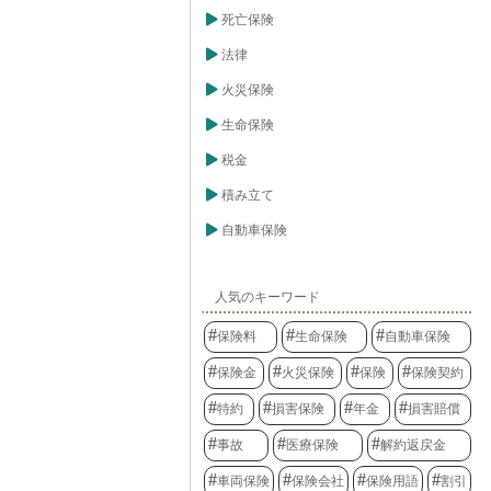
死亡保険
法律
火災保険
生命保険
税金
積み立て
自動車保険
人気のキーワード
保険料
生命保険
自動車保険
保険金
火災保険
保険
保険契約
特約
損害保険
年金
損害賠償
事故
医療保険
解約返戻金
車両保険
保険会社
保険用語
割引