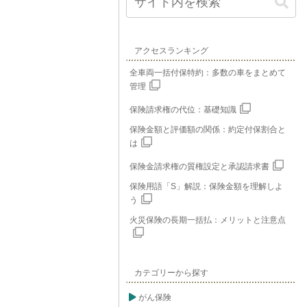
アクセスランキング
全車両一括付保特約：多数の車をまとめて
管理
保険請求権の代位：基礎知識
保険金額と評価額の関係：約定付保割合と
は
保険金請求権の質権設定と承認請求書
保険用語「S」解説：保険金額を理解しよ
う
火災保険の長期一括払：メリットと注意点
カテゴリーから探す
がん保険