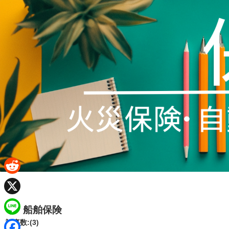
R
e
X
船舶保険
d
L
記事数:(3)