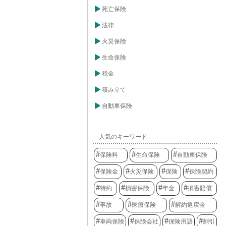
死亡保険
法律
火災保険
生命保険
税金
積み立て
自動車保険
人気のキーワード
保険料
生命保険
自動車保険
保険金
火災保険
保険
保険契約
特約
損害保険
年金
損害賠償
事故
医療保険
解約返戻金
車両保険
保険会社
保険用語
割引