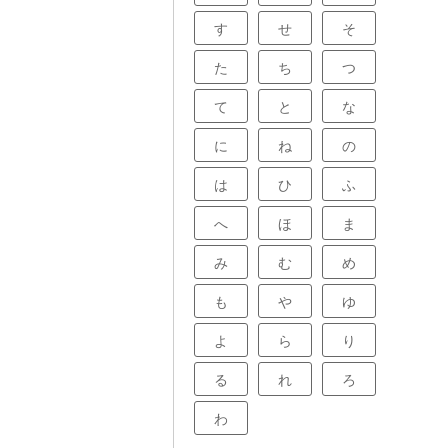
す
せ
そ
た
ち
つ
て
と
な
に
ね
の
は
ひ
ふ
へ
ほ
ま
み
む
め
も
や
ゆ
よ
ら
り
る
れ
ろ
わ