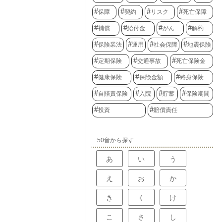
保障
契約
リスク
死亡保障
補償
給付金
がん
解約
保険業法
運用
社会保障
地震保険
定期保険
交通事故
死亡保険金
健康保険
保険金額
終身保険
自賠責保険
入院
貯蓄
保険期間
投資
賠償責任
50音から探す
あ
い
う
え
お
か
き
く
け
こ
さ
し