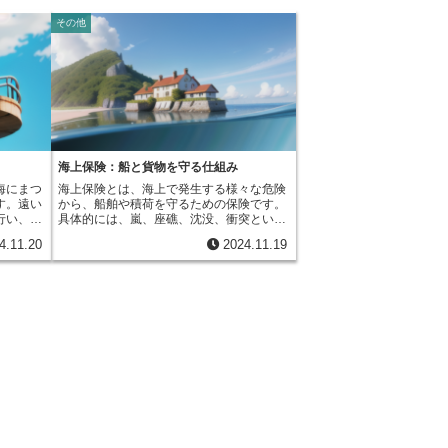
その他
海上保険：船と貨物を守る仕組み
海にまつ
海上保険とは、海上で発生する様々な危険
す。遠い
から、船舶や積荷を守るための保険です。
行い、文
具体的には、嵐、座礁、沈没、衝突といっ
、海は恵
た事故によって船舶や積荷が損害を受けた
4.11.20
2024.11.19
賊といっ
場合、その損失を補填する役割を担いま
、大切な
す。現代社会において、国際間の貿易は欠
のがマリ
かせないものであり、その多くは船舶によ
引は盛ん
る海上輸送に頼っています。もし海上保険
ます。そ
がなければ、船主や荷主は常に航海の危険
要な役割
に晒され、莫大な経済的損失を被る可能性
対象によ
があります。例えば、船が嵐で沈没した場
ります。
合、船舶の修理費用や積荷の弁償費用な
、船その
ど、多額の費用が必要となります。このよ
船が嵐で
うな経済的リスクを軽減し、安定した貿易
た場合な
活動を支える上で、海上保険は必要不可欠
海上保険
な存在と言えるでしょう。海上保険は、船
の損害を
舶保険と貨物保険の大きく2つに分けられ
濡れて使
ます。船舶保険は、船舶そのものに発生し