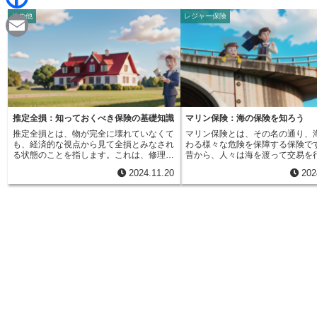
d
i
その他
レジャー保険
F
i
n
a
t
E
e
c
m
e
a
b
i
推定全損：知っておくべき保険の基礎知識
マリン保険：海の保険を知ろう
o
推定全損とは、物が完全に壊れていなくて
マリン保険とは、その名の通り、
l
も、経済的な視点から見て全損とみなされ
わる様々な危険を保障する保険で
o
る状態のことを指します。これは、修理費
昔から、人々は海を渡って交易を
用が高すぎる場合や、物がどこにあるのか
明を発展させてきました。しかし
2024.11.20
202
わからなくなってしまった場合などに適用
みをもたらす一方、嵐や座礁、海
k
されます。例えば、自動車事故で車が損傷
た危険も孕んでいました。そこで
した場合を考えてみましょう。車は修理で
船や積み荷を守るために生まれた
きる状態であっても、修理にかかる費用が
ン保険です。現代でも国際間の取
新しい車を買う費用よりも高くなってしま
で、多くの荷物が船で運ばれてい
うと、修理するよりも新しい車を買った方
のため、マリン保険は変わらず重
が合理的です。このような場合、車は物理
を担っています。マリン保険は、
的には残っていますが、修理費用が時価を
って大きく分けて三つの種類があ
上回るため、経済的な損失を考慮して推定
一つ目は、船舶保険です。これは
全損と判断されます。また、船が海難事故
ものの損害を保障する保険です。
で行方不明になった場合も推定全損が適用
壊れたり、他の船と衝突したりし
されることがあります。船が見つからない
どに役立ちます。二つ目は、貨物
状態が一定期間続くと、もはや船は戻って
です。これは、船で運ばれる荷物
こないものと判断され、推定全損とみなさ
保障します。例えば、嵐で荷物が