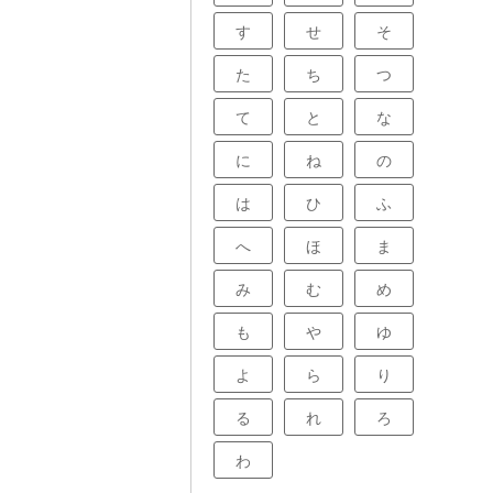
す
せ
そ
た
ち
つ
て
と
な
に
ね
の
は
ひ
ふ
へ
ほ
ま
み
む
め
も
や
ゆ
よ
ら
り
る
れ
ろ
わ