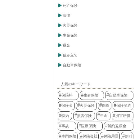
死亡保険
法律
火災保険
生命保険
税金
積み立て
自動車保険
人気のキーワード
保険料
生命保険
自動車保険
保険金
火災保険
保険
保険契約
特約
損害保険
年金
損害賠償
事故
医療保険
解約返戻金
車両保険
保険会社
保険用語
割引