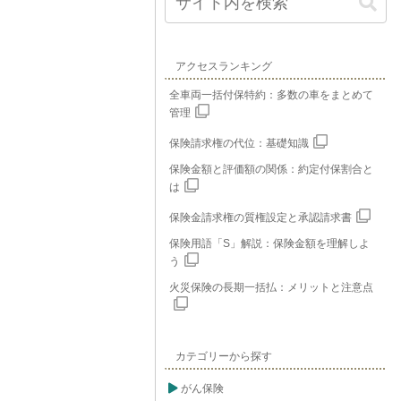
アクセスランキング
全車両一括付保特約：多数の車をまとめて
管理
保険請求権の代位：基礎知識
保険金額と評価額の関係：約定付保割合と
は
保険金請求権の質権設定と承認請求書
保険用語「S」解説：保険金額を理解しよ
う
火災保険の長期一括払：メリットと注意点
カテゴリーから探す
がん保険