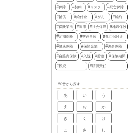
保障
契約
リスク
死亡保障
補償
給付金
がん
解約
保険業法
運用
社会保障
地震保険
定期保険
交通事故
死亡保険金
健康保険
保険金額
終身保険
自賠責保険
入院
貯蓄
保険期間
投資
賠償責任
50音から探す
あ
い
う
え
お
か
き
く
け
こ
さ
し