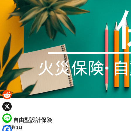
R
e
X
自由型設計保険
d
L
記事数:(1)