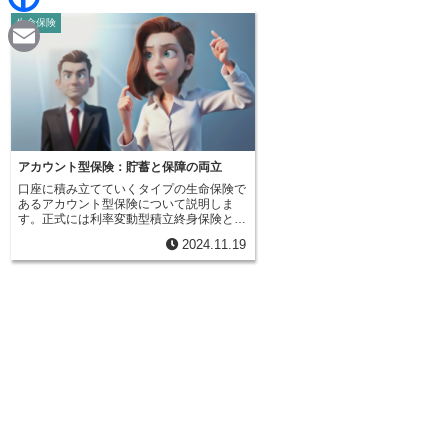
d
i
生命保険
F
i
n
a
t
E
e
c
m
e
a
b
i
アカウント型保険：貯蓄と保障の両立
o
口座に積み立てていくタイプの生命保険で
l
あるアカウント型保険について説明しま
o
す。正式には利率変動型積立終身保険と言
い、自由型設計保険とも呼ばれています。
2024.11.19
以前は定期付終身保険が主流でしたが、近
k
年ではこのアカウント型保険が多く販売さ
れています。この保険は、保障の機能と貯
蓄の機能を併せ持っています。毎月決まっ
た保険料を支払うことで、自分の口座にお
金を積み立てていく仕組みです。支払った
保険料の一部は、死亡や病気などの際に保
障を受けるための費用として使われます。
この保障を受けるための費用は特約保険料
と呼ばれています。アカウント型保険の大
きな特徴は、積み立てと保障の割合を自由
に設定できることです。例えば、将来のた
めに多く貯蓄したい場合は、積み立ての割
合を高く設定できます。逆に、今は保障を