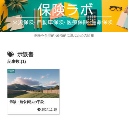
保険を合理的･経済的に選ぶための情報
示談書
記事数:(1)
法律
示談：紛争解決の手段
2024.11.19