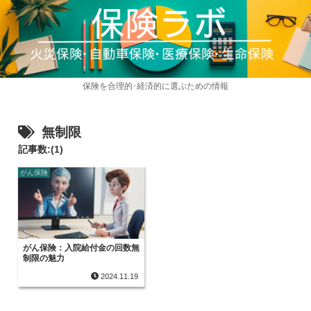
保険を合理的･経済的に選ぶための情報
無制限
記事数:(1)
がん保険
がん保険：入院給付金の回数無
制限の魅力
2024.11.19