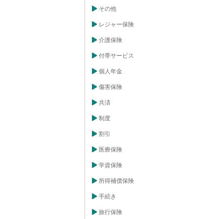
動によっては、
その他
り、受け取る金
るのです。次
レジャー保険
的に円建て保険
が多いです。こ
介護保険
本の金利水準よ
。金利が高いと
付帯サービス
た時の増え方が
かし、金利が高
い傾向があり、
個人年金
値が目減りする
ります。最後
傷害保険
替手数料などの
ます。これらの
共済
よって異なるた
ることが大切で
制度
保険は、円建て
デメリットがあ
割引
は、将来の為替
リスク許容度な
医療保険
することが重要
分な説明を受け
学資保険
所得補償保険
手続き
旅行保険