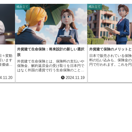
積み立て
積み立て
外貨建て生命保険：将来設計の新しい選択
外貨建て保険のメリットと
肢
日々変動
日本で販売されている保険
言います
料の払い込みも、保険金の
外貨建て生命保険とは、保険料の支払いや
産価値が
円で行われます。これを円
保険金、解約返戻金の受け取りを日本円で
これを為
ます。一方、外貨建て保険
はなく外国の通貨で行う生命保険のことで
とは、こ
い込み、保険金の受け取り
す。まず、契約時にどの国の通貨を使うか
4.11.20
2024.11.19
る方法で
く、アメリカドルやユーロ
を選びます。代表的な通貨としては、アメ
円の時
通貨で行う保険です。つま
リカドル、ユーロ、オーストラリアドルな
買ったと
めた外国の通貨で保険料を
どが挙げられます。外貨建て生命保険は、
り、１ド
になった時や、保険金を受
日本でよく利用されている円建ての生命保
直した時
事が起きた時に、同じく契
険とは異なる特徴を持っています。そのた
に減って
国の通貨で受け取ることに
め、加入を検討する際は、仕組みをしっか
まうので
建て保険には、円建て保険
りと理解することが大切です。円建て保険
失を防ぐ
いくつかあります。まず、
と比較した際のメリット・デメリットを把
らかじめ
によって、受け取る金額が
握しておくことは、より良い選択をする上
約束事を
ります。例えば、アメリカ
で不可欠です。外貨建て生命保険は、銀行
０円で交
に加入し、円安のときに保
預金や投資信託といった他の金融商品とは
円高で１
と、円換算した金額は多く
異なり、万が一のことがあった場合に備え
９０円で
円高の時は、円換算した金
る保障という側面も持っています。つま