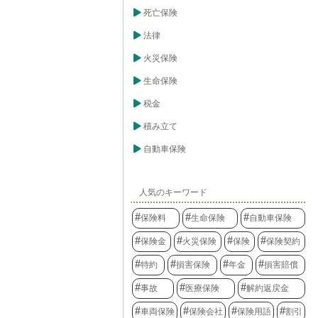
死亡保険
法律
火災保険
生命保険
税金
積み立て
自動車保険
人気のキーワード
保険料
生命保険
自動車保険
保険金
火災保険
保険
保険契約
特約
損害保険
年金
損害賠償
事故
医療保険
解約返戻金
車両保険
保険会社
保険用語
割引