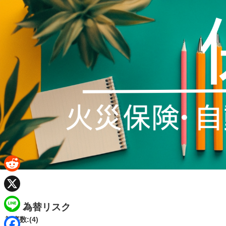
R
e
X
為替リスク
d
L
記事数:(4)