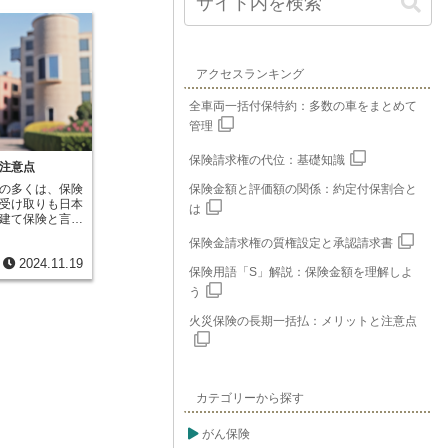
アクセスランキング
全車両一括付保特約：多数の車をまとめて
管理
保険請求権の代位：基礎知識
注意点
の多くは、保険
保険金額と評価額の関係：約定付保割合と
受け取りも日本
は
建て保険と言い
は、保険料の払
保険金請求権の質権設定と承認請求書
を日本円ではな
2024.11.19
といった外国の
保険用語「S」解説：保険金額を理解しよ
り、契約時に決
う
払い込み、満期
け取るべき出来
火災保険の長期一括払：メリットと注意点
約時に決めた外
なります。外貨
とは違う特徴が
為替相場の変動
変わることがあ
カテゴリーから探す
ドル建ての保険
険金を受け取る
なります。逆に
がん保険
額は少なくなり