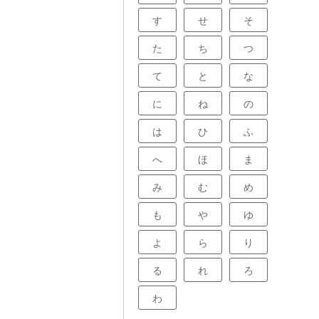
す
せ
そ
た
ち
つ
て
と
な
に
ね
の
は
ひ
ふ
へ
ほ
ま
み
む
め
も
や
ゆ
よ
ら
り
る
れ
ろ
わ