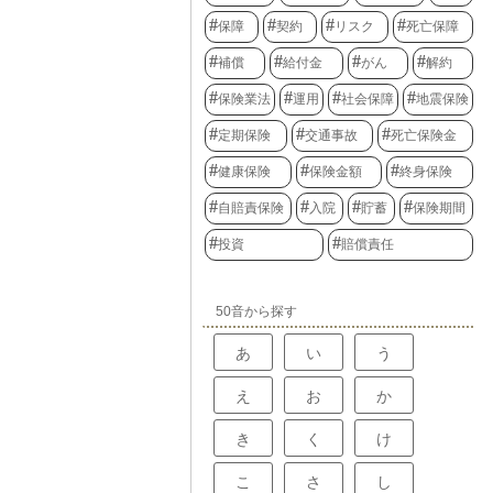
保障
契約
リスク
死亡保障
補償
給付金
がん
解約
保険業法
運用
社会保障
地震保険
定期保険
交通事故
死亡保険金
健康保険
保険金額
終身保険
自賠責保険
入院
貯蓄
保険期間
投資
賠償責任
50音から探す
あ
い
う
え
お
か
き
く
け
こ
さ
し