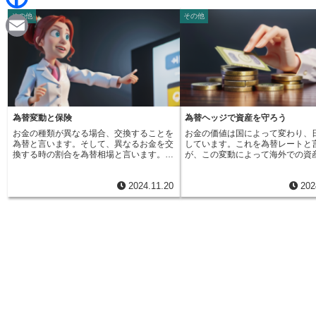
d
i
その他
その他
F
i
n
a
t
E
e
c
m
e
a
b
i
為替変動と保険
為替ヘッジで資産を守ろう
o
お金の種類が異なる場合、交換することを
お金の価値は国によって変わり、
l
為替と言います。そして、異なるお金を交
しています。これを為替レートと
o
換する時の割合を為替相場と言います。こ
が、この変動によって海外での資
の為替相場は、世界の景気や国同士の関係
大きく変わる危険性があります。
など、様々な理由で常に変動しています。
替リスクと言います。為替ヘッジ
k
2024.11.20
202
この変動の仕組みを理解することは、海外
の為替リスクから大切な資産を守
と関わるお金のやり取りをする上でとても
す。例えば、今、１ドルが１００
大切です。例えば、アメリカのドルで保険
に、１万ドルのアメリカの債券を
に加入する場合を考えてみましょう。１ド
します。もし、そのまま円高にな
ルが100円の時に、1万ドルの保険に入る
ルが８０円になったら、日本円に
と、日本円では100万円になります。とこ
の価値は１００万円から８０万円
ろが、保険金を受け取る時に為替相場が変
しまいます。２０万円も損してし
わっていると、受け取る金額も変わってき
す。為替ヘッジは、このような損
ます。もし、１ドルが120円に上がってい
ために、将来の決まった日に、あ
たら、受け取る金額は120万円になりま
決めた値段で円とドルを交換する
す。100円の時に比べて20万円も多く受け
結ぶことです。例えば、１ドル９
取れることになります。これは、円高の時
換する約束をしておけば、たとえ
期に加入した時よりも得をするということ
ドル８０円になっても、約束通り