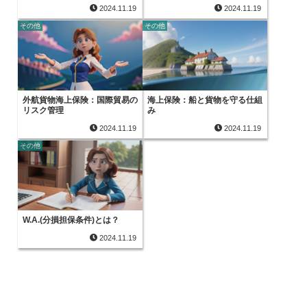
2024.11.19
2024.11.19
その他
その他
外航貨物海上保険：国際貿易の
海上保険：船と貨物を守る仕組
リスク管理
み
2024.11.19
2024.11.19
その他
W.A.(分損担保条件)とは？
2024.11.19