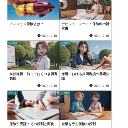
ノンマリン保険とは？
デビット・ノート：保険料の請
求書
2024.11.19
2024.11.19
その他
その他
単独海損：知っておくべき損害
海難における共同海損の基礎知
負担
識
2024.11.19
2024.11.19
手続き
その他
保険引受証：その役割と変化
企業を守る保険の役割