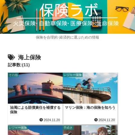
保険を合理的･経済的に選ぶための情報
海上保険
記事数:(11)
その他
レジャー保険
油濁による賠償責任を補償する
マリン保険：海の保険を知ろう
保険
2024.11.20
2024.11.20
レジャー保険
手続き