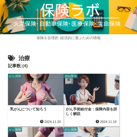
保険を合理的･経済的に選ぶための情報
治療
記事数:(4)
がん保険
がん保険
乳がんについて知ろう
がん手術給付金：保障内容を詳
しく解説
2024.11.20
2024.11.19
がん保険
がん保険