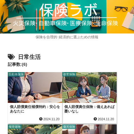
保険を合理的･経済的に選ぶための情報
日常生活
記事数:(6)
自動車保険
傷害保険
個人賠償責任補償特約：安心を
個人賠償責任保険：備えあれば
あなたに
憂いなし
2024.11.20
2024.11.20
傷害保険
傷害保険