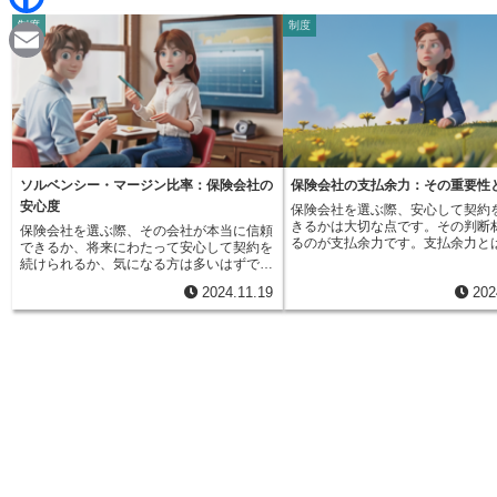
d
i
制度
制度
F
i
n
a
t
E
e
c
m
e
a
b
i
ソルベンシー・マージン比率：保険会社の
保険会社の支払余力：その重要性
o
安心度
保険会社を選ぶ際、安心して契約
l
きるかは大切な点です。その判断
保険会社を選ぶ際、その会社が本当に信頼
o
るのが支払余力です。支払余力と
できるか、将来にわたって安心して契約を
に言うと、保険会社がどれだけの
続けられるか、気になる方は多いはずで
力を持っているかを示す指標です
k
す。そのような時に役立つのがソルベンシ
2024.11.19
202
社は日々様々なリスクに備えて事
ー・マージン比率です。これは、例えるな
ていますが、予測できる範囲のリ
ら保険会社の体力、つまり支払余力を示す
でなく、想定外の大きな出来事が
重要な指標です。保険会社は、加入者から
合でも契約者にきちんと保険金を
集めた保険料を運用しながら、将来の保険
だけの財務的な余裕を持っている
金支払いに備えて責任準備金を積み立てて
が重要になります。例えば、大規
います。これはいわば約束のお金であり、
災害や予期せぬ経済の変動などが
将来必ず支払わなければならないもので
に、保険金請求が急増する可能性
す。しかし、地震や台風といった大きな自
す。このような事態でも契約上の
然災害、あるいは世界的な金融危機といっ
たせるだけの体力があるかどうか
た予測困難な出来事が起きた場合、責任準
るために、支払余力は欠かせない
備金だけでは全ての保険金を支払いきれな
ります。支払余力は、国際的には
い可能性も出てきます。このような不測の
ンシー・マージン」とも呼ばれ、
事態に備えて、保険会社は責任準備金とは