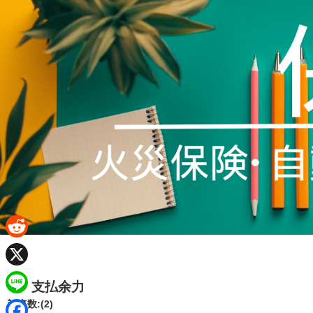
R
e
X
支払余力
d
L
記事数:(2)