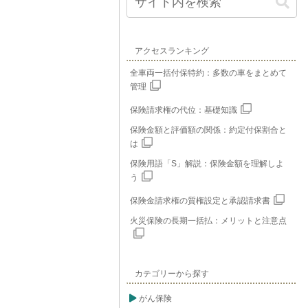
アクセスランキング
全車両一括付保特約：多数の車をまとめて
管理
保険請求権の代位：基礎知識
保険金額と評価額の関係：約定付保割合と
は
保険用語「S」解説：保険金額を理解しよ
う
保険金請求権の質権設定と承認請求書
火災保険の長期一括払：メリットと注意点
カテゴリーから探す
がん保険