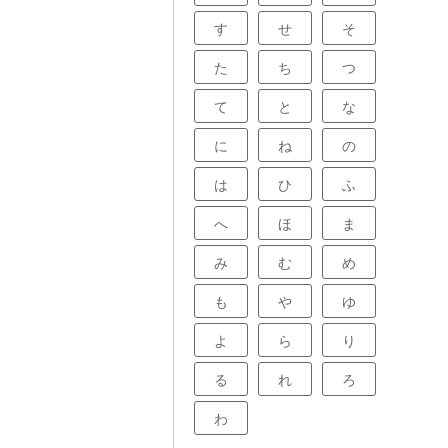
す
せ
そ
た
ち
つ
て
と
な
に
ね
の
は
ひ
ふ
へ
ほ
ま
み
む
め
も
や
ゆ
よ
ら
り
る
れ
ろ
わ