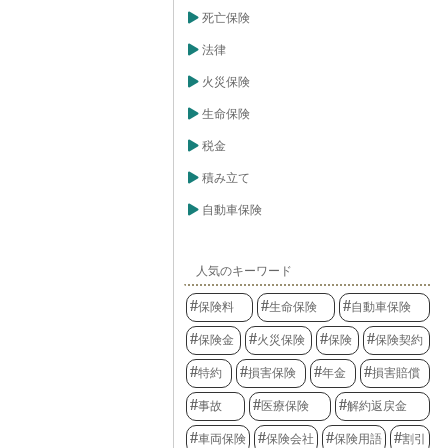
死亡保険
法律
火災保険
生命保険
税金
積み立て
自動車保険
人気のキーワード
保険料
生命保険
自動車保険
保険金
火災保険
保険
保険契約
特約
損害保険
年金
損害賠償
事故
医療保険
解約返戻金
車両保険
保険会社
保険用語
割引