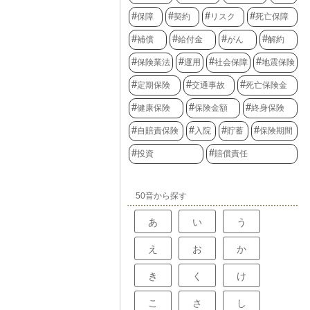
保障
契約
リスク
死亡保障
補償
給付金
がん
解約
保険業法
運用
社会保障
地震保険
定期保険
交通事故
死亡保険金
健康保険
保険金額
終身保険
自賠責保険
入院
貯蓄
保険期間
投資
賠償責任
50音から探す
あ
い
う
え
お
か
き
く
け
こ
さ
し