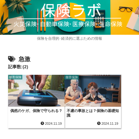
保険を合理的･経済的に選ぶための情報
急激
記事数:(2)
傷害保険
傷害保険
偶然のケガ、保険で守られる？
不慮の事故とは？保険の基礎知
識
2024.11.19
2024.11.19