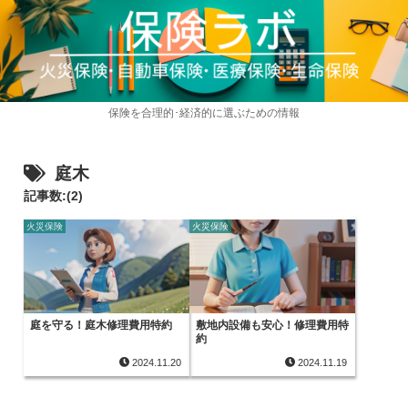
保険を合理的･経済的に選ぶための情報
庭木
記事数:(2)
火災保険
火災保険
庭を守る！庭木修理費用特約
敷地内設備も安心！修理費用特
約
2024.11.20
2024.11.19