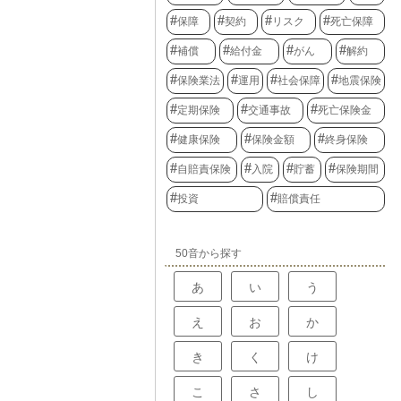
保障
契約
リスク
死亡保障
補償
給付金
がん
解約
保険業法
運用
社会保障
地震保険
定期保険
交通事故
死亡保険金
健康保険
保険金額
終身保険
自賠責保険
入院
貯蓄
保険期間
投資
賠償責任
50音から探す
あ
い
う
え
お
か
き
く
け
こ
さ
し