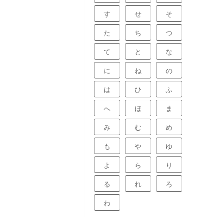
す
せ
そ
た
ち
つ
て
と
な
に
ね
の
は
ひ
ふ
へ
ほ
ま
み
む
め
も
や
ゆ
よ
ら
り
る
れ
ろ
わ