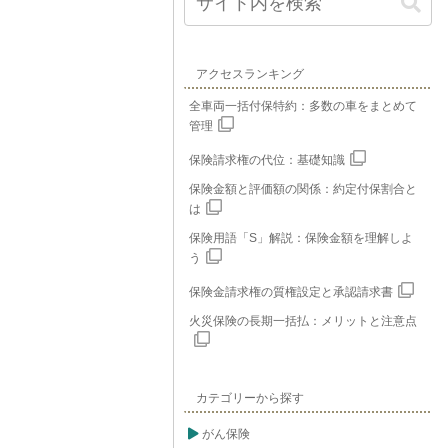
アクセスランキング
全車両一括付保特約：多数の車をまとめて
管理
保険請求権の代位：基礎知識
保険金額と評価額の関係：約定付保割合と
は
保険用語「S」解説：保険金額を理解しよ
う
保険金請求権の質権設定と承認請求書
火災保険の長期一括払：メリットと注意点
カテゴリーから探す
がん保険