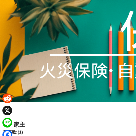
R
e
X
家主
d
L
記事数:(1)