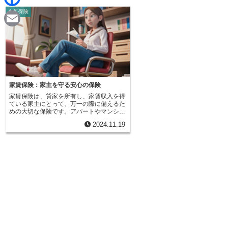
d
i
火災保険
F
i
n
a
t
E
e
c
m
e
a
b
i
家賃保険：家主を守る安心の保険
o
家賃保険は、貸家を所有し、家賃収入を得
l
ている家主にとって、万一の際に備えるた
o
めの大切な保険です。アパートやマンショ
ン、一戸建てといった賃貸物件を貸してい
2024.11.19
る場合、火事や台風、洪水などの思いがけ
k
ない出来事で建物が壊れてしまい、入居者
が住めなくなることがあります。そうなる
と、当然、家主は家賃収入が得られなくな
ってしまいます。家賃保険は、まさにこの
ような家賃収入の減少分を補償してくれる
ものです。賃貸経営をしている人であれ
ば、規模の大小にかかわらず、家賃保険へ
の加入を検討する価値があります。想定外
の出来事から家計を守り、安定した賃貸経
営を続けるために、家賃保険は大きな役割
を果たします。安心して賃貸経営を続ける
ためにも、家賃保険についてしっかりと理
解しておくことが大切です。家賃収入は多