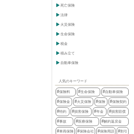
死亡保険
法律
火災保険
生命保険
税金
積み立て
自動車保険
人気のキーワード
保険料
生命保険
自動車保険
保険金
火災保険
保険
保険契約
特約
損害保険
年金
損害賠償
事故
医療保険
解約返戻金
車両保険
保険会社
保険用語
割引