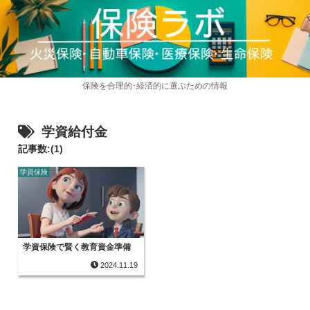
保険を合理的･経済的に選ぶための情報
学資給付金
記事数:(1)
学資保険
学資保険で賢く教育資金準備
2024.11.19