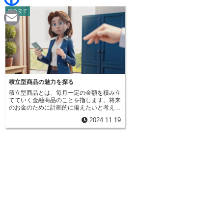
d
i
積み立て
F
i
n
a
t
E
e
c
m
e
a
b
i
積立型商品の魅力を探る
o
積立型商品とは、毎月一定の金額を積み立
l
てていく金融商品のことを指します。将来
o
のお金のために計画的に備えたいと考えて
いる方にとって、有力な選択肢の一つと言
2024.11.19
えるでしょう。この商品は、銀行預金のよ
k
うにただお金を貯めておくだけでなく、保
険の役割も担っています。つまり、万が一
の事故や病気といった不測の事態に備える
保障の機能と、老後の生活資金や住宅購入
資金など将来必要となるお金のために貯蓄
する機能、この両方を兼ね備えている点が
大きな特徴です。銀行預金にお金を預けて
おくだけでは、利息はごくわずかです。ま
た、物価上昇なども考慮すると、将来必要
なお金を確保できるか不安に感じる方もい
るかもしれません。積立型商品は、そのよ
うな不安を解消するのに役立ちます。積立
型商品の中には、お金を増やすことを目的