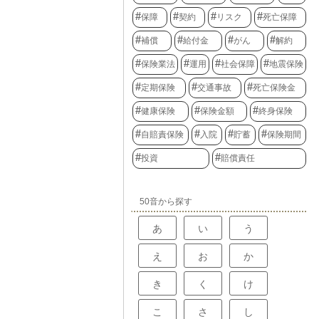
保障
契約
リスク
死亡保障
補償
給付金
がん
解約
保険業法
運用
社会保障
地震保険
定期保険
交通事故
死亡保険金
健康保険
保険金額
終身保険
自賠責保険
入院
貯蓄
保険期間
投資
賠償責任
50音から探す
あ
い
う
え
お
か
き
く
け
こ
さ
し