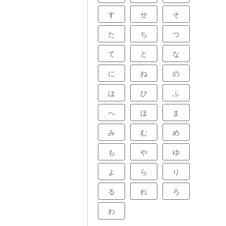
す
せ
そ
た
ち
つ
て
と
な
に
ね
の
は
ひ
ふ
へ
ほ
ま
み
む
め
も
や
ゆ
よ
ら
り
る
れ
ろ
わ