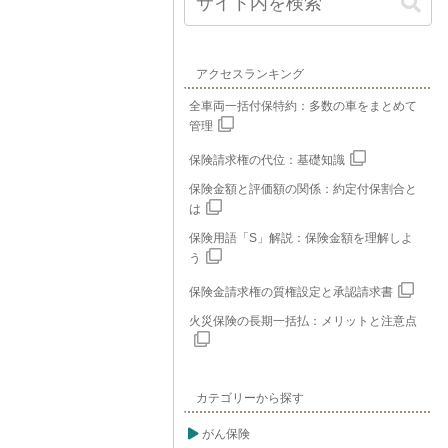
アクセスランキング
全車両一括付保特約：多数の車をまとめて
管理
保険請求権の代位：基礎知識
保険金額と評価額の関係：約定付保割合と
は
保険用語「S」解説：保険金額を理解しよ
う
保険金請求権の質権設定と承認請求書
火災保険の長期一括払：メリットと注意点
カテゴリーから探す
がん保険