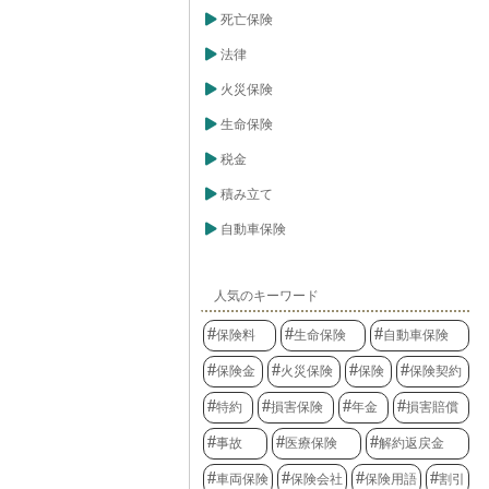
死亡保険
法律
火災保険
生命保険
税金
積み立て
自動車保険
人気のキーワード
保険料
生命保険
自動車保険
保険金
火災保険
保険
保険契約
特約
損害保険
年金
損害賠償
事故
医療保険
解約返戻金
車両保険
保険会社
保険用語
割引