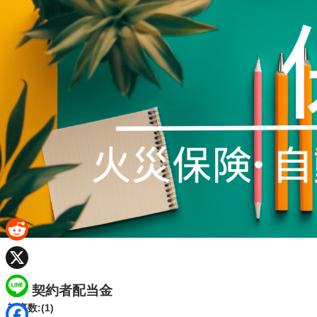
R
e
X
契約者配当金
d
L
記事数:(1)