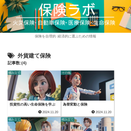
保険を合理的･経済的に選ぶための情報
外貨建て保険
記事数:(4)
積み立て
その他
投資性の高い生命保険を学ぶ
為替変動と保険
2024.11.20
2024.11.20
積み立て
積み立て