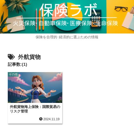
保険を合理的･経済的に選ぶための情報
外航貨物
記事数:(1)
その他
外航貨物海上保険：国際貿易の
リスク管理
2024.11.19