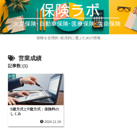
保険を合理的･経済的に選ぶための情報
営業成績
記事数:(1)
制度
S建方式とP建方式：保険料の
しくみ
2024.11.19