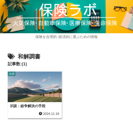
保険を合理的･経済的に選ぶための情報
和解調書
記事数:(1)
法律
示談：紛争解決の手段
2024.11.19