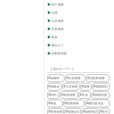
死亡保険
法律
火災保険
生命保険
税金
積み立て
自動車保険
人気のキーワード
保険料
生命保険
自動車保険
保険金
火災保険
保険
保険契約
特約
損害保険
年金
損害賠償
事故
医療保険
解約返戻金
車両保険
保険会社
保険用語
割引