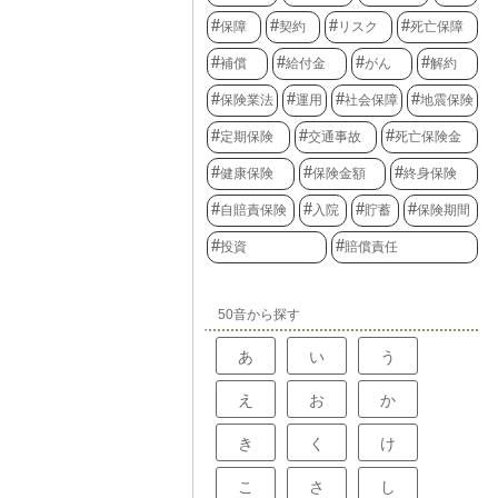
保障
契約
リスク
死亡保障
補償
給付金
がん
解約
保険業法
運用
社会保障
地震保険
定期保険
交通事故
死亡保険金
健康保険
保険金額
終身保険
自賠責保険
入院
貯蓄
保険期間
投資
賠償責任
50音から探す
あ
い
う
え
お
か
き
く
け
こ
さ
し