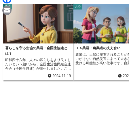
d
i
共済
共済
F
i
n
a
t
E
e
c
m
e
a
b
i
暮らしを守る生協の共済：全国生協連と
ＪＡ共済：農業者の支え合い
o
は？
農業は、天候に左右されることが
l
いがけない自然災害によって大き
昭和四十六年、人々の暮らしをより良くし
o
受ける可能性が高い仕事です。台
たいという願いから、全国生活協同組合連
雨、干ばつといった自然の脅威に
合会（全国生協連）が誕生しました。これ
農作物が被害を受け、収入が大き
k
は、消費者の立場に立って、安全な商品や
2024.11.19
202
しまうことも少なくありません。
サービスを提供し、誰もが安心して暮らせ
な農業特有の不安定な状況を踏ま
る社会を目指して設立された組織です。全
の人々がお互いに支え合う仕組み
国生協連は、「消費生活協同組合法」とい
ＪＡ共済という組織が生まれまし
う法律に基づいて設立されました。この法
共済は、農業協同組合（ＪＡ）と
律は、人々が協力してより良い生活を送る
農業協同組合連合会（ＪＡ共済連
ことを応援する法律です。全国生協連は、
して運営している、助け合いの制
この法律にのっとり、組合員一人ひとりの
ＪＡ共済の目的は、農家の人々は
意見を大切にしながら運営されています。
のこと、地域に住む人々の生活を
全国生協連は、組合員から集めた出資金に
域社会全体の活性化に貢献するこ
よって運営されています。この出資金は、
営利を目的としていないため、加
事業を始める時や新しい商品を開発する時
集められた掛金は、加入者全体の
など、様々なことに使われます。そして、
めに使われます。これは、利益を
事業によって生まれた利益は、組合員に還