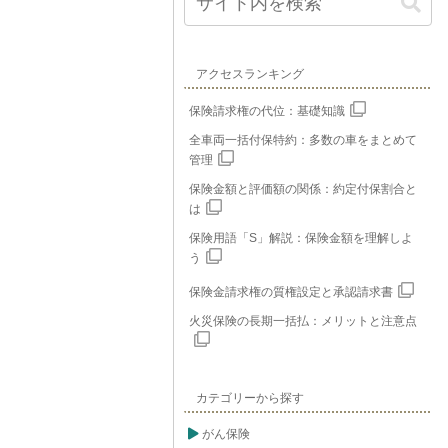
アクセスランキング
保険請求権の代位：基礎知識
全車両一括付保特約：多数の車をまとめて
管理
保険金額と評価額の関係：約定付保割合と
は
保険用語「S」解説：保険金額を理解しよ
う
保険金請求権の質権設定と承認請求書
火災保険の長期一括払：メリットと注意点
カテゴリーから探す
がん保険