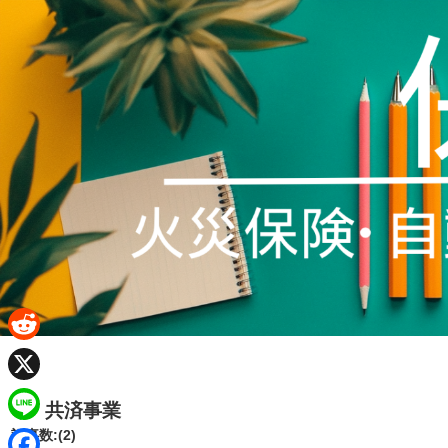
R
e
X
共済事業
d
L
記事数:(2)