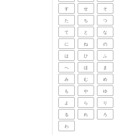
す
せ
そ
た
ち
つ
て
と
な
に
ね
の
は
ひ
ふ
へ
ほ
ま
み
む
め
も
や
ゆ
よ
ら
り
る
れ
ろ
わ