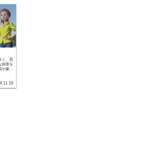
多く、思
な損害を
風や豪
よって、
く減って
4.11.19
このよう
え、農家
として、
た。ＪＡ
全国共済
）が協力
度です。
もちろん
守り、地
とです。
入者から
利益のた
追求する