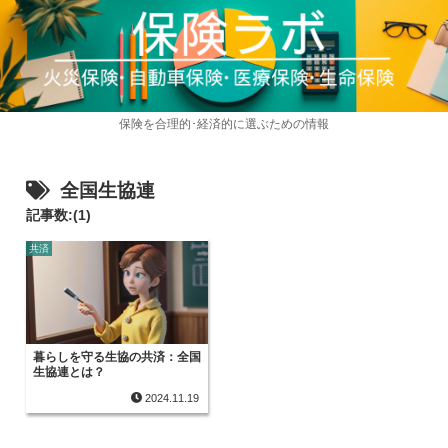
保険を合理的･経済的に選ぶための情報
全国生協連
記事数:(1)
共済
暮らしを守る生協の共済：全国
生協連とは？
2024.11.19