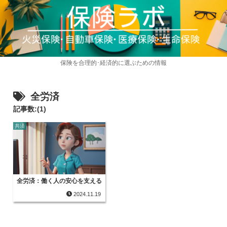
保険を合理的･経済的に選ぶための情報
全労済
記事数:(1)
共済
全労済：働く人の安心を支える
2024.11.19