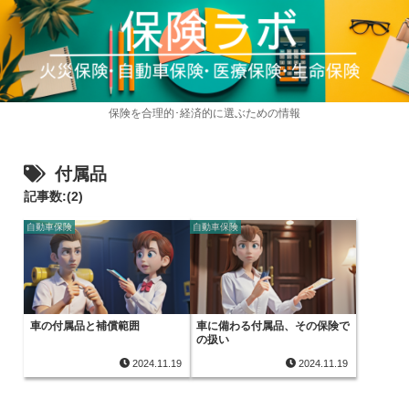
保険を合理的･経済的に選ぶための情報
付属品
記事数:(2)
自動車保険
自動車保険
車の付属品と補償範囲
車に備わる付属品、その保険で
の扱い
2024.11.19
2024.11.19