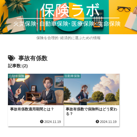
保険を合理的･経済的に選ぶための情報
事故有係数
記事数:(2)
自動車保険
自動車保険
事故有係数適用期間とは？
事故有係数で保険料はどう変わ
る？
2024.11.19
2024.11.19