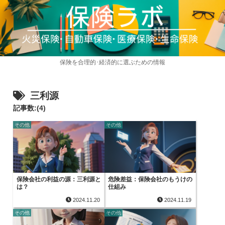
保険を合理的･経済的に選ぶための情報
三利源
記事数:(4)
その他
その他
保険会社の利益の源：三利源と
危険差益：保険会社のもうけの
は？
仕組み
2024.11.20
2024.11.19
その他
その他