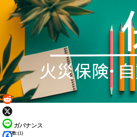
R
e
X
ガバナンス
d
L
記事数:(1)