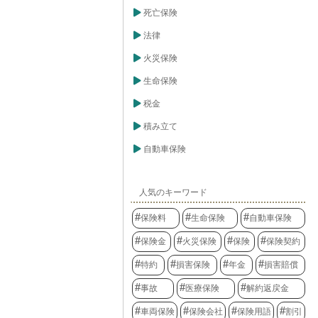
死亡保険
法律
火災保険
生命保険
税金
積み立て
自動車保険
人気のキーワード
保険料
生命保険
自動車保険
保険金
火災保険
保険
保険契約
特約
損害保険
年金
損害賠償
事故
医療保険
解約返戻金
車両保険
保険会社
保険用語
割引