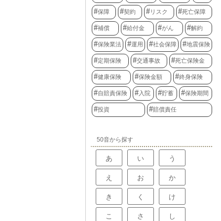
保障
契約
リスク
死亡保障
補償
給付金
がん
解約
保険業法
運用
社会保障
地震保険
定期保険
交通事故
死亡保険金
健康保険
保険金額
終身保険
自賠責保険
入院
貯蓄
保険期間
投資
賠償責任
50音から探す
あ
い
う
え
お
か
き
く
け
こ
さ
し