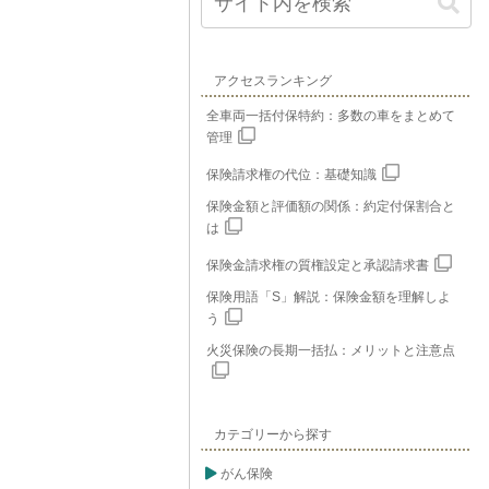
アクセスランキング
全車両一括付保特約：多数の車をまとめて
管理
保険請求権の代位：基礎知識
保険金額と評価額の関係：約定付保割合と
は
保険金請求権の質権設定と承認請求書
保険用語「S」解説：保険金額を理解しよ
う
火災保険の長期一括払：メリットと注意点
カテゴリーから探す
がん保険