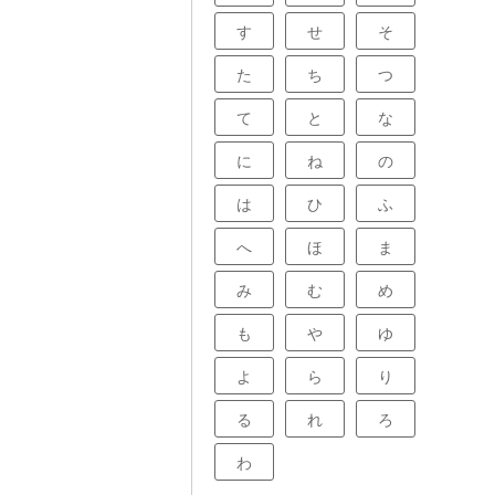
す
せ
そ
た
ち
つ
て
と
な
に
ね
の
は
ひ
ふ
へ
ほ
ま
み
む
め
も
や
ゆ
よ
ら
り
る
れ
ろ
わ