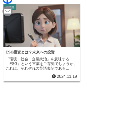
d
i
その他
F
i
n
a
t
E
e
c
m
e
a
b
i
ESG投資とは？未来への投資
o
「環境・社会・企業統治」を意味する
l
「ESG」という言葉をご存知でしょうか。
o
これは、それぞれの英語表記である
「Environment（環境）」「Social（社
2024.11.19
会）」「Governance（企業統治）」の頭
k
文字から作られています。近年、このESG
という考え方が投資の世界で注目を集めて
おり、「ESG投資」と呼ばれる投資活動が
広がりを見せています。従来の投資活動で
は、企業の財務状況や業績といった数値情
報が重視されてきました。収益性が高い、
つまり儲かる会社かどうかを判断基準とし
て投資をしていたのです。しかし、ESG投
資では、これらの従来の判断基準に加え
て、企業が環境問題や社会問題にどのよう
に取り組んでいるか、公正で透明性のある
企業統治を行っているかといった点も評価
します。具体的には、環境問題への取り組